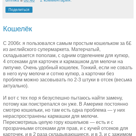
umniks
в
06:46
2 комментария:
Поделиться
Кошелёк
С 2006г. я пользовался самым простым кошельком за 6£
из английского супермаркета. Матерчатый,
складывается пополам, с одним отделением для купюр,
4 отсеками для карточек и кармашком для мелочи на
липучке. Очень удобный кошелек. Тонкий, если не совать
в него кучу мелочи и сотню купюр, а карточки без
проблем можно засовывать по 2-3 штуки в отсек (весьма
актуально).
И вот с тех пор я безуспешно пытаюсь найти замену,
потому как поистрепался он уже. В Америке постоянно
смотрю кошельки, но там есть одна проблема — у них
нераспространены кармашки для мелочи.
Пересмотришь целую гору кошельков — есть и с
прозрачными отсеками для прав, и с кучей отсеков для
карточек, и в 2 раза складывающиеся, и в 3, и с зажимом