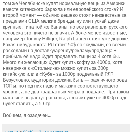
том же Челябинске купят нормальную вещь из Америки
вместе китайского барахла или европейского стока? И
второй момент — обычно дешево стоят неизвестные за
пределами США мелкие бренды, ну или пускай даже
крупные, типа той же бананы, но все равно для русского
человека это ничего не значит. А боле-менее известные,
например Tommy Hilfiger, Ralph Lauren стоят уже дороже.
Какая-нибудь кофта РЛ стоит 50$ со скидками, со всеми
расходами на доставку/аренду/рекламу/продавца +
прибыль её надо будет продавать тыщи за 4 хотя бы.
Много ли желающих будет купить кофту за 4000р, хотя
наверняка в «Стольнике» можно купить за 300р
китайскую или в «Кубе» за 1000р поддельный РЛ?
Безусловно, аудитория должна быть — различного рода
ТОПы, но под них надо и магазин соответствующего
уровня, а не два квадратных метра в подвале. При таком
магазине вырастут расходы, а значит уже не 4000р надо
будет ставить, а 5-6тр.
Вобщем, я озадачен...