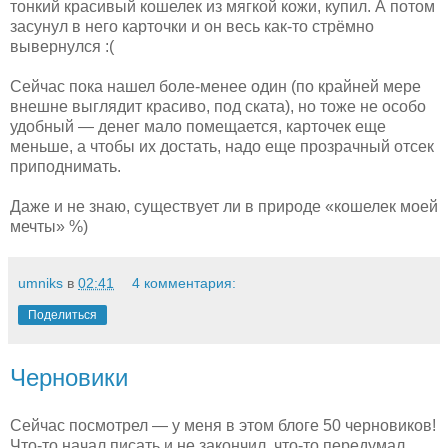
тонкий красивый кошелек из мягкой кожи, купил. А потом
засунул в него карточки и он весь как-то стрёмно
вывернулся :(
Сейчас пока нашел боле-менее один (по крайней мере
внешне выглядит красиво, под ската), но тоже не особо
удобный — денег мало помещается, карточек еще
меньше, а чтобы их достать, надо еще прозрачный отсек
приподнимать.
Даже и не знаю, существует ли в природе «кошелек моей
мечты» %)
umniks
в
02:41
4 комментария:
Поделиться
Черновики
Сейчас посмотрел — у меня в этом блоге 50 черновиков!
Что-то начал писать и не закончил, что-то передумал