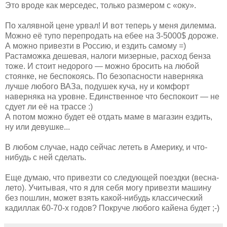
Это вроде как мерседес, только размером с «оку».
По халявной цене урвал! И вот теперь у меня дилемма.
Можно её тупо перепродать на ебее на 3-5000$ дороже.
А можно привезти в Россию, и ездить самому =)
Растаможка дешевая, налоги мизерные, расход бенза
тоже. И стоит недорого — можно бросить на любой
стоянке, не беспокоясь. По безопасности наверняка
лучше любого ВАЗа, подушек куча, ну и комфорт
наверняка на уровне. Единственное что беспокоит — не
сдует ли её на трассе :)
А потом можно будет её отдать маме в магазин ездить,
ну или девушке...
В любом случае, надо сейчас лететь в Америку, и что-
нибудь с ней сделать.
Еще думаю, что привезти со следующей поездки (весна-
лето). Учитывая, что я для себя могу привезти машину
без пошлин, может взять какой-нибудь классический
кадиллак 60-70-х годов? Покруче любого кайена будет ;-)