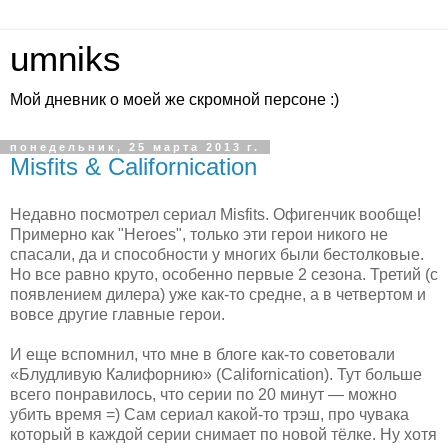
umniks
Мой дневник о моей же скромной персоне :)
понедельник, 25 марта 2013 г.
Misfits & Californication
Недавно посмотрел сериал Misfits. Офигенчик вообще!
Примерно как "Heroes", только эти герои никого не
спасали, да и способности у многих были бестолковые.
Но все равно круто, особенно первые 2 сезона. Третий (с
появлением дилера) уже как-то средне, а в четвертом и
вовсе другие главные герои.
И еще вспомнил, что мне в блоге как-то советовали
«Блудливую Калифорнию» (Californication). Тут больше
всего понравилось, что серии по 20 минут — можно
убить время =) Сам сериал какой-то трэш, про чувака
который в каждой серии снимает по новой тёлке. Ну хотя