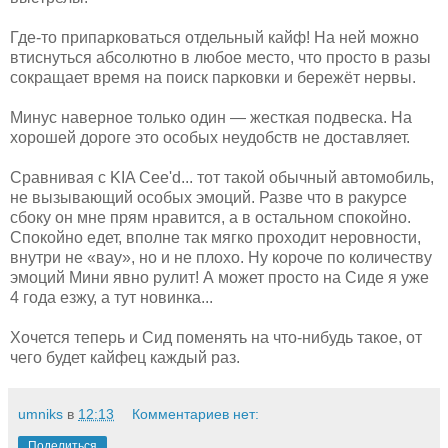
Где-то припарковаться отдельный кайф! На ней можно
втиснуться абсолютно в любое место, что просто в разы
сокращает время на поиск парковки и бережёт нервы.
Минус наверное только один — жесткая подвеска. На
хорошей дороге это особых неудобств не доставляет.
Сравнивая с KIA Cee'd... тот такой обычный автомобиль,
не вызывающий особых эмоций. Разве что в ракурсе
сбоку он мне прям нравится, а в остальном спокойно.
Спокойно едет, вполне так мягко проходит неровности,
внутри не «вау», но и не плохо. Ну короче по количеству
эмоций Мини явно рулит! А может просто на Сиде я уже
4 года езжу, а тут новинка...
Хочется теперь и Сид поменять на что-нибудь такое, от
чего будет кайфец каждый раз.
umniks
в
12:13
Комментариев нет:
Поделиться