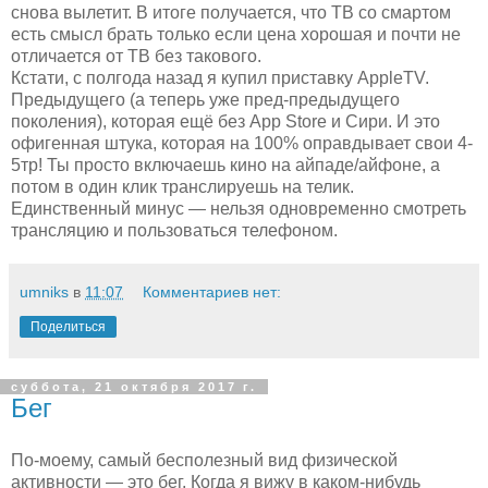
снова вылетит. В итоге получается, что ТВ со смартом
есть смысл брать только если цена хорошая и почти не
отличается от ТВ без такового.
Кстати, с полгода назад я купил приставку AppleTV.
Предыдущего (а теперь уже пред-предыдущего
поколения), которая ещё без App Store и Сири. И это
офигенная штука, которая на 100% оправдывает свои 4-
5тр! Ты просто включаешь кино на айпаде/айфоне, а
потом в один клик транслируешь на телик.
Единственный минус — нельзя одновременно смотреть
трансляцию и пользоваться телефоном.
umniks
в
11:07
Комментариев нет:
Поделиться
суббота, 21 октября 2017 г.
Бег
По-моему, самый бесполезный вид физической
активности — это бег. Когда я вижу в каком-нибудь