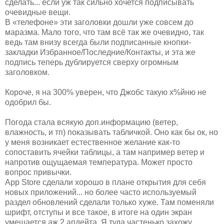
сделать... если уж так сильно хочется подписывать
очевидные вещи.
В «телефоне» эти заголовки дошли уже совсем до
маразма. Мало того, что там всё так же очевидно, так
ведь там внизу всегда были подписанные кнопки-
закладки Избранное/Последние/Контакты, и эта же
подпись теперь дублируется сверху огромным
заголовком.
Короче, я на 300% уверен, что Джобс такую х%йню не
одобрил бы.
Погода стала всякую доп.информацию (ветер,
влажность, и тп) показывать табличкой. Оно как бы ок, но
у меня возникает естественное желание как-то
сопоставить ячейки таблицы, а там например ветер и
напротив ощущаемая температура. Может просто
вопрос привычки.
App Store сделали хорошо в плане открытия для себя
новых приложений... но более часто используемый
раздел обновлений сделали только хуже. Там поменяли
шрифт, отступы и все такое, в итоге на один экран
умещается аж 2 апдейта. Я туда частенько захожу,