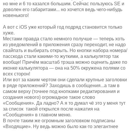
но мне и 6 то казался большим. Сейчас пользуюсь SE и
доволен его габаритами... но хочется ведь чего-нибудь
новенького!
А вот с iOS уже который год подряд становится только
хуже.
Местами правда стало немного получше — теперь хоть
из уведомлений в приложения сразу переходит, не надо
свайпать и выбирать открыть. Но кнопки набора номера/
пасскода стали какими-то жуткими, а калькулятор так
вообще! Причём масштаб трэша можно оценить даже по
иконке калькулятора — она на 50% окружена полями со
всех сторон!
Или вот за каким чертом они сделали крупные заголовки
в ряде приложений? Заходишь в сообщения...а там в
самом верху (точнее под кнопками редактирования и
создания нового) огромадное такое слово
«Сообщения». Да ладно? А я то думал чё это у меня тут
за список такой открылся после нажатия на
«Сообщения» в главном меню.
В почте таким же огромным заголовком подписаны
«Входящие». Ну ведь можно было как-то элегантнее