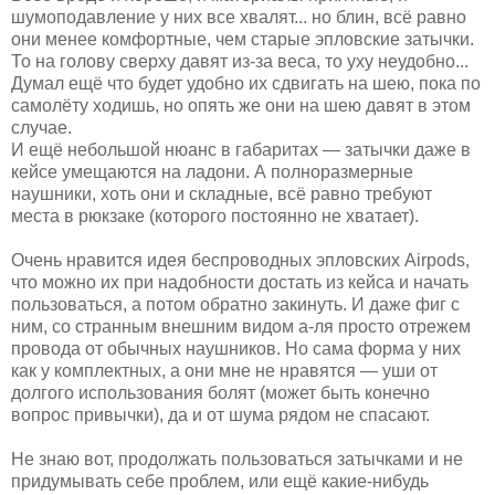
шумоподавление у них все хвалят... но блин, всё равно
они менее комфортные, чем старые эпловские затычки.
То на голову сверху давят из-за веса, то уху неудобно...
Думал ещё что будет удобно их сдвигать на шею, пока по
самолёту ходишь, но опять же они на шею давят в этом
случае.
И ещё небольшой нюанс в габаритах — затычки даже в
кейсе умещаются на ладони. А полноразмерные
наушники, хоть они и складные, всё равно требуют
места в рюкзаке (которого постоянно не хватает).
Очень нравится идея беспроводных эпловских Airpods,
что можно их при надобности достать из кейса и начать
пользоваться, а потом обратно закинуть. И даже фиг с
ним, со странным внешним видом а-ля просто отрежем
провода от обычных наушников. Но сама форма у них
как у комплектных, а они мне не нравятся — уши от
долгого использования болят (может быть конечно
вопрос привычки), да и от шума рядом не спасают.
Не знаю вот, продолжать пользоваться затычками и не
придумывать себе проблем, или ещё какие-нибудь