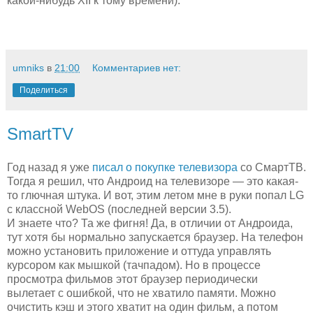
какой-нибудь XII к тому времени).
umniks
в
21:00
Комментариев нет:
Поделиться
SmartTV
Год назад я уже
писал о покупке телевизора
со СмартТВ.
Тогда я решил, что Андроид на телевизоре — это какая-
то глючная штука. И вот, этим летом мне в руки попал LG
с классной WebOS (последней версии 3.5).
И знаете что? Та же фигня! Да, в отличии от Андроида,
тут хотя бы нормально запускается браузер. На телефон
можно установить приложение и оттуда управлять
курсором как мышкой (тачпадом). Но в процессе
просмотра фильмов этот браузер периодически
вылетает с ошибкой, что не хватило памяти. Можно
очистить кэш и этого хватит на один фильм, а потом