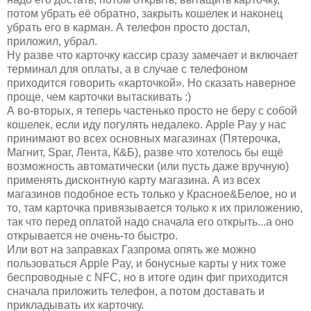
потом убрать её обратно, закрыть кошелек и наконец
убрать его в карман. А телефон просто достал,
приложил, убрал.
Ну разве что карточку кассир сразу замечает и включает
терминал для оплаты, а в случае с телефоном
приходится говорить «карточкой». Но сказать наверное
проще, чем карточки вытаскивать :)
А во-вторых, я теперь частенько просто не беру с собой
кошелек, если иду погулять недалеко. Apple Pay у нас
принимают во всех основных магазинах (Пятерочка,
Магнит, Spar, Лента, К&Б), разве что хотелось бы ещё
возможность автоматически (или пусть даже вручную)
применять дисконтную карту магазина. А из всех
магазинов подобное есть только у Красное&Белое, но и
то, там карточка привязывается только к их приложению,
так что перед оплатой надо сначала его открыть...а оно
открывается не очень-то быстро.
Или вот на заправках Газпрома опять же можно
пользоваться Apple Pay, и бонусные карты у них тоже
беспроводные с NFC, но в итоге один фиг приходится
сначала приложить телефон, а потом доставать и
прикладывать их карточку.