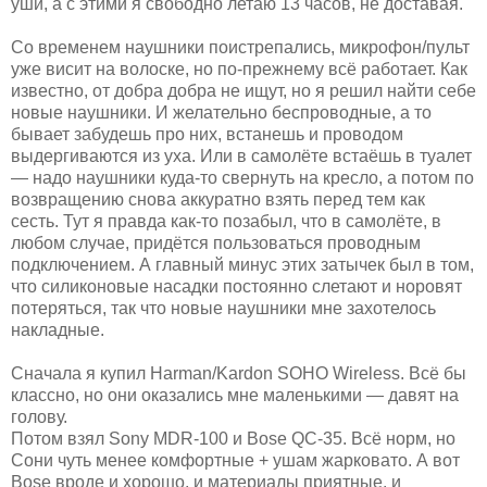
уши, а с этими я свободно летаю 13 часов, не доставая.
Со временем наушники поистрепались, микрофон/пульт
уже висит на волоске, но по-прежнему всё работает. Как
известно, от добра добра не ищут, но я решил найти себе
новые наушники. И желательно беспроводные, а то
бывает забудешь про них, встанешь и проводом
выдергиваются из уха. Или в самолёте встаёшь в туалет
— надо наушники куда-то свернуть на кресло, а потом по
возвращению снова аккуратно взять перед тем как
сесть. Тут я правда как-то позабыл, что в самолёте, в
любом случае, придётся пользоваться проводным
подключением. А главный минус этих затычек был в том,
что силиконовые насадки постоянно слетают и норовят
потеряться, так что новые наушники мне захотелось
накладные.
Сначала я купил Harman/Kardon SOHO Wireless. Всё бы
классно, но они оказались мне маленькими — давят на
голову.
Потом взял Sony MDR-100 и Bose QC-35. Всё норм, но
Сони чуть менее комфортные + ушам жарковато. А вот
Bose вроде и хорошо, и материалы приятные, и