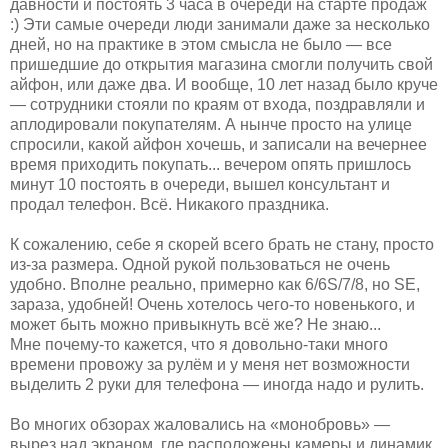
давности и постоять 3 часа в очереди на старте продаж
:) Эти самые очереди люди занимали даже за несколько
дней, но на практике в этом смысла не было — все
пришедшие до открытия магазина смогли получить свой
айфон, или даже два. И вообще, 10 лет назад было круче
— сотрудники стояли по краям от входа, поздравляли и
аплодировали покупателям. А нынче просто на улице
спросили, какой айфон хочешь, и записали на вечернее
время приходить покупать... вечером опять пришлось
минут 10 постоять в очереди, вышел консультант и
продал телефон. Всё. Никакого праздника.
К сожалению, себе я скорей всего брать не стану, просто
из-за размера. Одной рукой пользоваться не очень
удобно. Вполне реально, примерно как 6/6S/7/8, но SE,
зараза, удобней! Очень хотелось чего-то новенького, и
может быть можно привыкнуть всё же? Не знаю...
Мне почему-то кажется, что я довольно-таки много
времени провожу за рулём и у меня нет возможности
выделить 2 руки для телефона — иногда надо и рулить.
Во многих обзорах жаловались на «монобровь» —
вырез над экраном, где расположены камеры и динамик.