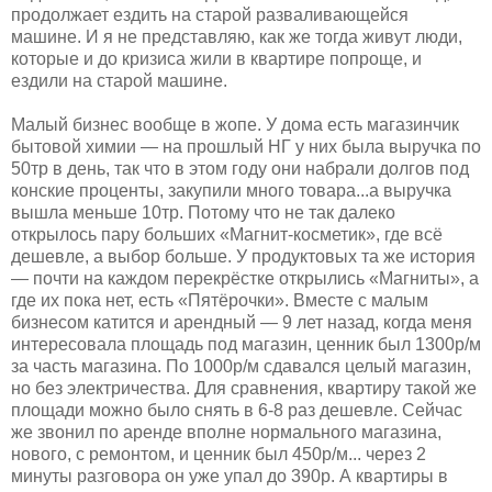
продолжает ездить на старой разваливающейся
машине. И я не представляю, как же тогда живут люди,
которые и до кризиса жили в квартире попроще, и
ездили на старой машине.
Малый бизнес вообще в жопе. У дома есть магазинчик
бытовой химии — на прошлый НГ у них была выручка по
50тр в день, так что в этом году они набрали долгов под
конские проценты, закупили много товара...а выручка
вышла меньше 10тр. Потому что не так далеко
открылось пару больших «Магнит-косметик», где всё
дешевле, а выбор больше. У продуктовых та же история
— почти на каждом перекрёстке открылись «Магниты», а
где их пока нет, есть «Пятёрочки». Вместе с малым
бизнесом катится и арендный — 9 лет назад, когда меня
интересовала площадь под магазин, ценник был 1300р/м
за часть магазина. По 1000р/м сдавался целый магазин,
но без электричества. Для сравнения, квартиру такой же
площади можно было снять в 6-8 раз дешевле. Сейчас
же звонил по аренде вполне нормального магазина,
нового, с ремонтом, и ценник был 450р/м... через 2
минуты разговора он уже упал до 390р. А квартиры в