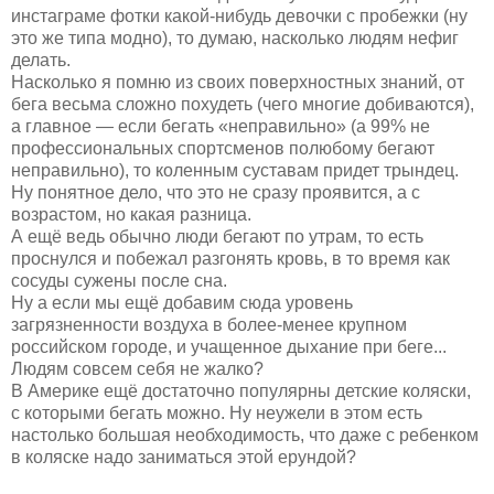
инстаграме фотки какой-нибудь девочки с пробежки (ну
это же типа модно), то думаю, насколько людям нефиг
делать.
Насколько я помню из своих поверхностных знаний, от
бега весьма сложно похудеть (чего многие добиваются),
а главное — если бегать «неправильно» (а 99% не
профессиональных спортсменов полюбому бегают
неправильно), то коленным суставам придет трындец.
Ну понятное дело, что это не сразу проявится, а с
возрастом, но какая разница.
А ещё ведь обычно люди бегают по утрам, то есть
проснулся и побежал разгонять кровь, в то время как
сосуды сужены после сна.
Ну а если мы ещё добавим сюда уровень
загрязненности воздуха в более-менее крупном
российском городе, и учащенное дыхание при беге...
Людям совсем себя не жалко?
В Америке ещё достаточно популярны детские коляски,
с которыми бегать можно. Ну неужели в этом есть
настолько большая необходимость, что даже с ребенком
в коляске надо заниматься этой ерундой?