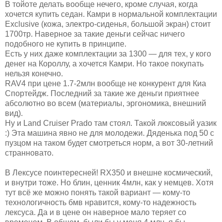
В тойоте делать вообще нечего, кроме случая, когда
хочется купить седан. Камри в нормальной комплектации
Exclusive (кожа, электро-сиденья, большой экран) стоит
1700тр. Наверное за такие деньги сейчас ничего
подобного не купить в принципе.
Есть у них даже комплектации за 1300 — для тех, у кого
денег на Короллу, а хочется Камри. Но такое покупать
нельзя конечно.
RAV4 при цене 1.7-2млн вообще не конкурент для Киа
Спортейдж. Последний за такие же деньги приятнее
абсолютно во всем (материалы, эргономика, внешний
вид).
Ну и Land Cruiser Prado там стоял. Такой люксовый уазик
:) Эта машина явно не для молодежи. Дяденька под 50 с
пузцом на таком будет смотреться норм, а вот 30-летний
странновато.
В Лексусе поинтересней! RX350 и внешне космический,
и внутри тоже. Но блин, ценник 4млн, как у немцев. Хотя
тут всё же можно понять такой вариант — кому-то
технологичность бмв нравится, кому-то надежность
лексуса. Да и в цене он наверное мало теряет со