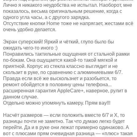
Лично я никакого неудобства не испытал. Наоборот, мне
показалось, весьма оригинальным решение, когда с
одного угла часы, а с другого зарядка.
Отсутствие кнопки Home тоже не напрягает, жестами всё
очень удобно делается.
Экран суперский! Яркий и чёткий, глупо было бы
ожидать чего-то иного :)
Понравились тактильные ощущения от стальной рамки
по-бокам. Она ощущается какой-то такой мягкой и
приятной. Корпус из стекла классно выглядит и не
скользит в руке, по сравнению с алюминиевыми 6/7.
Правда если всё же выскользнет и разобьется, то
ремонт обойдется в половину цены телефона...
расширенная гарантия AppleCare+, наверное, рулит в
данном случае.
Отдельно можно упомянуть камеру. Прям вау!!!
Насчёт размеров — если положить вместе 6/7 и Х, то
разницы почти не заметно. Так что думаю легко будет
перейти. Да и в руке они лежат примерно одинаково. А
вот с плюсами прям очевидная разница — «плюс» такая