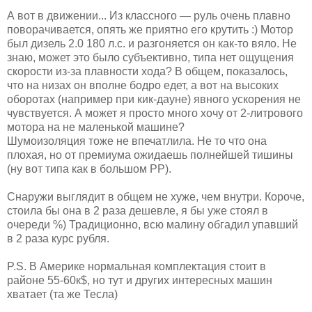
А вот в движении... Из классного — руль очень плавно
поворачивается, опять же приятно его крутить :) Мотор
был дизель 2.0 180 л.с. и разгоняется он как-то вяло. Не
знаю, может это было субъективно, типа нет ощущения
скорости из-за плавности хода? В общем, показалось,
что на низах он вполне бодро едет, а вот на высоких
оборотах (например при кик-дауне) явного ускорения не
чувствуется. А может я просто много хочу от 2-литрового
мотора на не маленькой машине?
Шумоизоляция тоже не впечатлила. Не то что она
плохая, но от премиума ожидаешь полнейшей тишины
(ну вот типа как в большом РР).
Снаружи выглядит в общем не хуже, чем внутри. Короче,
стоила бы она в 2 раза дешевле, я бы уже стоял в
очереди %) Традиционно, всю малину обгадил упавший
в 2 раза курс рубля.
P.S. В Америке нормальная комплектация стоит в
районе 55-60к$, но тут и других интересных машин
хватает (та же Тесла)