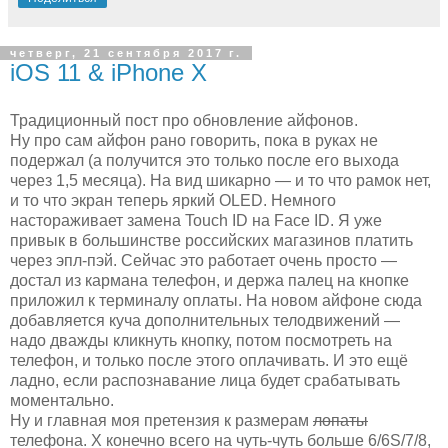
четверг, 21 сентября 2017 г.
iOS 11 & iPhone X
Традиционный пост про обновление айфонов.
Ну про сам айфон рано говорить, пока в руках не
подержал (а получится это только после его выхода
через 1,5 месяца). На вид шикарно — и то что рамок нет,
и то что экран теперь яркий OLED. Немного
настораживает замена Touch ID на Face ID. Я уже
привык в большинстве российских магазинов платить
через эпл-пэй. Сейчас это работает очень просто —
достал из кармана телефон, и держа палец на кнопке
приложил к терминалу оплаты. На новом айфоне сюда
добавляется куча дополнительных телодвижений —
надо дважды кликнуть кнопку, потом посмотреть на
телефон, и только после этого оплачивать. И это ещё
ладно, если распознавание лица будет срабатывать
моментально.
Ну и главная моя претензия к размерам
лопаты
телефона. Х конечно всего на чуть-чуть больше 6/6S/7/8,