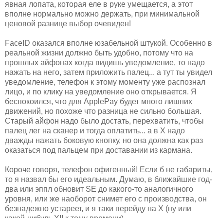
явная лопата, которая еле в руке умещается, а этот
вполне нормально можно держать, при минимальной
ценовой разнице выбор очевиден!
FaceID оказался вполне юзабельной штукой. Особенно в
реальной жизни должно быть удобно, потому что на
прошлых айфонах когда видишь уведомление, то надо
нажать на него, затем приложить палец... а тут ты увидел
уведомление, телефон к этому моменту уже распознал
лицо, и по клику на уведомление оно открывается. Я
беспокоился, что для ApplePay будет много лишних
движений, но похоже что разница не сильно большая.
Старый айфон надо было достать, перехватить, чтобы
палец лег на сканер и тогда оплатить... а в Х надо
дважды нажать боковую кнопку, но она должна как раз
оказаться под пальцем при доставании из кармана.
Короче говоря, телефон офигенный! Если б не габариты,
то я назвал бы его идеальным. Думаю, в ближайшие год-
два или эппл обновит SE до какого-то аналогичного
уровня, или же наоборот снимет его с производства, он
безнадежно устареет, и я таки перейду на Х (ну или