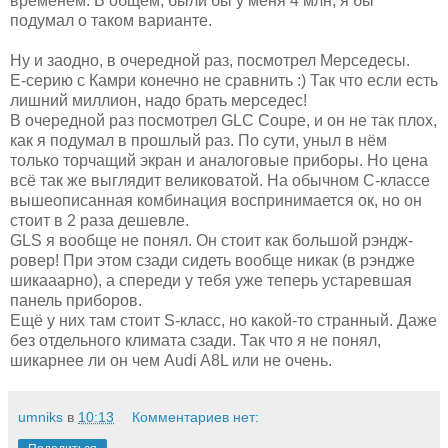
временем. В общем, были бы у меня 4 млн, я бы
подумал о таком варианте.
Ну и заодно, в очередной раз, посмотрел Мерседесы.
Е-серию с Камри конечно не сравнить :) Так что если есть
лишний миллион, надо брать мерседес!
В очередной раз посмотрел GLC Coupe, и он не так плох,
как я подумал в прошлый раз. По сути, уныл в нём
только торчащий экран и аналоговые приборы. Но цена
всё так же выглядит великоватой. На обычном С-классе
вышеописанная комбинация воспринимается ок, но он
стоит в 2 раза дешевле.
GLS я вообще не понял. Он стоит как большой рэндж-
ровер! При этом сзади сидеть вообще никак (в рэндже
шикааарно), а спереди у тебя уже теперь устаревшая
панель приборов.
Ещё у них там стоит S-класс, но какой-то странный. Даже
без отдельного климата сзади. Так что я не понял,
шикарнее ли он чем Audi A8L или не очень.
umniks
в
10:13
Комментариев нет: