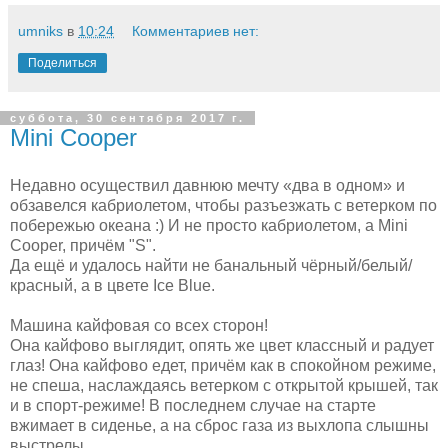
umniks
в
10:24
Комментариев нет:
Поделиться
суббота, 30 сентября 2017 г.
Mini Cooper
Недавно осуществил давнюю мечту «два в одном» и
обзавелся кабриолетом, чтобы разъезжать с ветерком по
побережью океана :) И не просто кабриолетом, а Mini
Cooper, причём "S".
Да ещё и удалось найти не банальный чёрный/белый/
красный, а в цвете Ice Blue.
Машина кайфовая со всех сторон!
Она кайфово выглядит, опять же цвет классный и радует
глаз! Она кайфово едет, причём как в спокойном режиме,
не спеша, наслаждаясь ветерком с открытой крышей, так
и в спорт-режиме! В последнем случае на старте
вжимает в сиденье, а на сброс газа из выхлопа слышны
выстрелы.