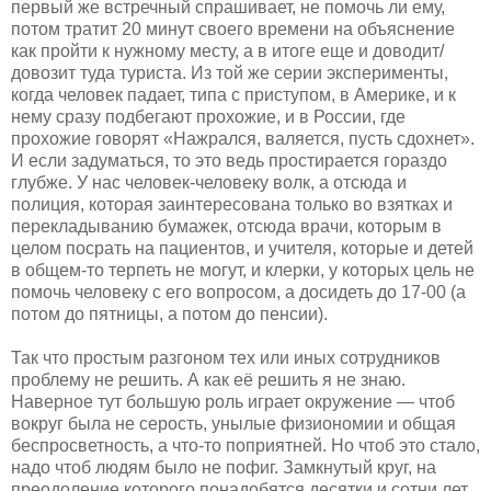
первый же встречный спрашивает, не помочь ли ему,
потом тратит 20 минут своего времени на объяснение
как пройти к нужному месту, а в итоге еще и доводит/
довозит туда туриста. Из той же серии эксперименты,
когда человек падает, типа с приступом, в Америке, и к
нему сразу подбегают прохожие, и в России, где
прохожие говорят «Нажрался, валяется, пусть сдохнет».
И если задуматься, то это ведь простирается гораздо
глубже. У нас человек-человеку волк, а отсюда и
полиция, которая заинтересована только во взятках и
перекладыванию бумажек, отсюда врачи, которым в
целом посрать на пациентов, и учителя, которые и детей
в общем-то терпеть не могут, и клерки, у которых цель не
помочь человеку с его вопросом, а досидеть до 17-00 (а
потом до пятницы, а потом до пенсии).
Так что простым разгоном тех или иных сотрудников
проблему не решить. А как её решить я не знаю.
Наверное тут большую роль играет окружение — чтоб
вокруг была не серость, унылые физиономии и общая
беспросветность, а что-то поприятней. Но чтоб это стало,
надо чтоб людям было не пофиг. Замкнутый круг, на
преодоление которого понадобятся десятки и сотни лет.