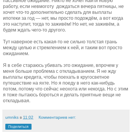
пассивное ожидание. Никто не хочет найти новую
работу, если невмоготу дождаться вечера пятницы, не
хочет что-то дополнительно сделать для выплаты
ипотеки за год — нет, мы просто подождём, а вот когда
это наступит, тогда то заживём! Но нет, не заживём, а
будем ждать чего-то другого.
Тут наверное есть какая-то не сильно толстая грань
между целью и стремлением к ней, и таким вот просто
ожиданием.
Я в себе стараюсь убивать это ожидание, впрочем у
меня больше проблема с откладыванием. Я не жду
выплаты кредита, чтобы поехать в кругосветное
путешествие на яхте. Но я поеду в него как-нибудь
потом, потому что сейчас неохота или некогда. Но с этим
я тоже пытаюсь бороться и делать приятные вещи не
откладывая.
umniks
в
11:02
Комментариев нет:
Поделиться