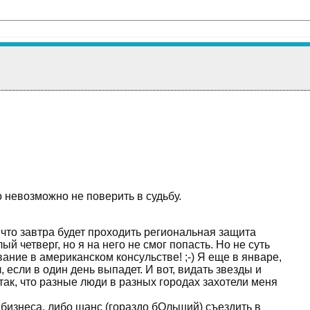
 невозможно не поверить в судьбу.
 что завтра будет проходить региональная защита
й четверг, но я на него не смог попасть. Но не суть
вание в американском консульстве! ;-) Я еще в январе,
, если в один день выпадет. И вот, видать звезды и
ак, что разные люди в разных городах захотели меня
 бизнеса, либо шанс (гораздо бОльший) съездить в