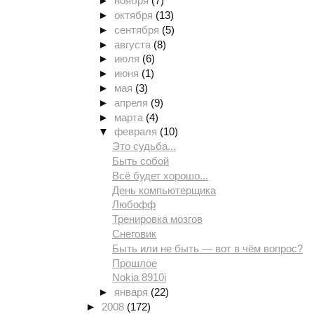
►
ноября
(7)
►
октября
(13)
►
сентября
(5)
►
августа
(8)
►
июля
(6)
►
июня
(1)
►
мая
(3)
►
апреля
(9)
►
марта
(4)
▼
февраля
(10)
Это судьба...
Быть собой
Всё будет хорошо...
День компьютерщика
Любофф
Тренировка мозгов
Снеговик
Быть или не быть — вот в чём вопрос?
Прошлое
Nokia 8910i
►
января
(22)
►
2008
(172)