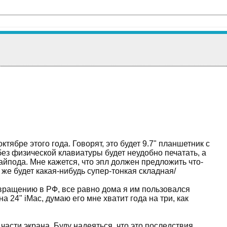
тябре этого года. Говорят, это будет 9.7" планшетник с
ез физической клавиатуры будет неудобно печатать, а
айпода. Мне кажется, что эпл должен предложить что-
же будет какая-нибудь супер-тонкая складная/
звращению в РФ, все равно дома я им пользовался
а 24" iMac, думаю его мне хватит года на три, как
части экрана. Буду надеяться, что это последствия