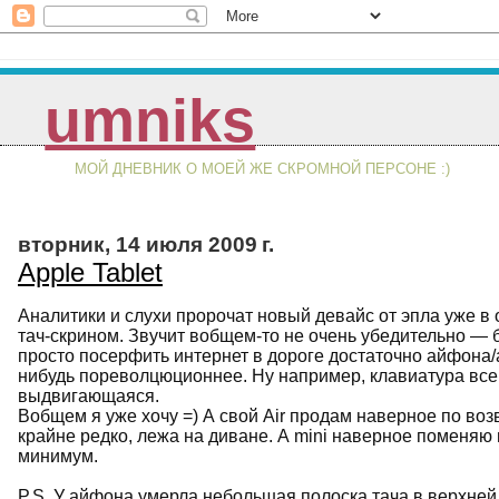
umniks
МОЙ ДНЕВНИК О МОЕЙ ЖЕ СКРОМНОЙ ПЕРСОНЕ :)
вторник, 14 июля 2009 г.
Apple Tablet
Аналитики и слухи пророчат новый девайс от эпла уже в ок
тач-скрином. Звучит вобщем-то не очень убедительно — б
просто посерфить интернет в дороге достаточно айфона/
нибудь пореволцюционнее. Ну например, клавиатура все 
выдвигающаяся.
Вобщем я уже хочу =) А свой Air продам наверное по во
крайне редко, лежа на диване. А mini наверное поменяю н
минимум.
P.S. У айфона умерла небольшая полоска тача в верхней 