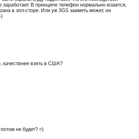
е заработает. В принципе телефон нормально юзается,
крана в эпл-сторе. Или уж 3GS заиметь может, он
)
е, качествнее взять в США?
т
потом не будет? =)