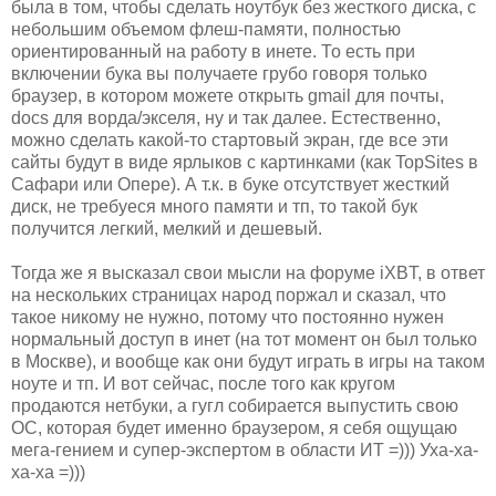
была в том, чтобы сделать ноутбук без жесткого диска, с
небольшим объемом флеш-памяти, полностью
ориентированный на работу в инете. То есть при
включении бука вы получаете грубо говоря только
браузер, в котором можете открыть gmail для почты,
docs для ворда/экселя, ну и так далее. Естественно,
можно сделать какой-то стартовый экран, где все эти
сайты будут в виде ярлыков с картинками (как TopSites в
Сафари или Опере). А т.к. в буке отсутствует жесткий
диск, не требуеся много памяти и тп, то такой бук
получится легкий, мелкий и дешевый.
Тогда же я высказал свои мысли на форуме iXBT, в ответ
на нескольких страницах народ поржал и сказал, что
такое никому не нужно, потому что постоянно нужен
нормальный доступ в инет (на тот момент он был только
в Москве), и вообще как они будут играть в игры на таком
ноуте и тп. И вот сейчас, после того как кругом
продаются нетбуки, а гугл собирается выпустить свою
ОС, которая будет именно браузером, я себя ощущаю
мега-гением и супер-экспертом в области ИТ =))) Уха-ха-
ха-ха =)))