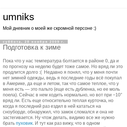
umniks
Мой дневник о моей же скромной персоне :)
суббота, 28 ноября 2009 г.
Подготовка к зиме
Пока что у нас температура болтается в районе 0, да и
по прогнозу на неделю будет тоже самое. Но вряд ли это
продлится долго :( Недавно я понял, что у меня почти
нет зимней одежды, ведь я последние годы всё покупал
в Америке, да еще и летом, так что самое теплое, что у
меня есть — это пальто (еще есть дубленка, но ее моль
поела). Сейчас в нем ходить нормально, но вот при −10°
вряд ли. Есть еще относительно теплая курточка, но
когда я последний раз ездил в ней кататься на
сноуборде, обнаружил, что замок сломался и она не
застегивается. Ну чтож делать, видимо все же нужно
брать
пуховик
. И тут как раз вижу, что в одном