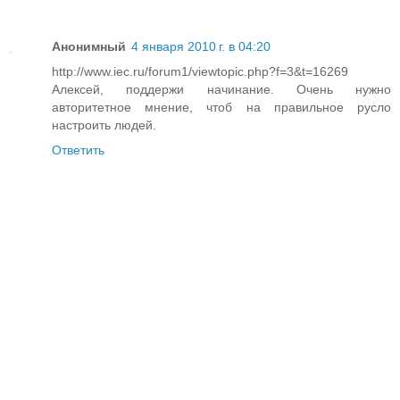
Анонимный
4 января 2010 г. в 04:20
http://www.iec.ru/forum1/viewtopic.php?f=3&t=16269
Алексей, поддержи начинание. Очень нужно
авторитетное мнение, чтоб на правильное русло
настроить людей.
Ответить