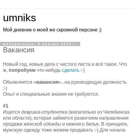
umniks
Мой дневник о моей же скромной персоне :)
воскресенье, 3 января 2010 г.
Вакансия
Новый год, новые дела с чистого листа и всё такое. Что
ж,
попробуем
что-нибудь
сделать
:-)
Объявляется «
вакансия
»...на руководящую должность
;-)
Опыт и специальные знания не требуются.
#1
Ищется
девушка-студентка
(желательно из Челябинска
или области), которая займется развитием направления
продажи женской
одежды
и нижнего белья. В принципе,
мужскую одежду тоже можем продавать :-) Для начала