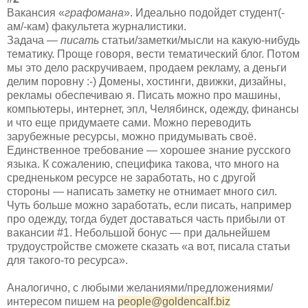
Вакансия «
графомана
». Идеально подойдет студент(-
ам/-кам) факультета журналистики.
Задача —
писать
статьи/заметки/мысли на какую-нибудь
тематику. Проще говоря, вести тематический блог. Потом
мы это дело раскручиваем, продаем рекламу, а деньги
делим поровну :-) Домены, хостинги, движки, дизайны,
рекламы обеспечиваю я. Писать можно про машины,
компьютеры, интернет, эпл, Челябинск, одежду, финансы
и что еще придумаете сами. Можно переводить
зарубежные ресурсы, можно придумывать своё.
Единственное требование — хорошее знание русского
языка. К сожалению, специфика такова, что много на
средненьком ресурсе не заработать, но с другой
стороны — написать заметку не отнимает много сил.
Чуть больше можно заработать, если писать, например
про одежду, тогда будет доставаться часть прибыли от
вакансии #1. Небольшой бонус — при дальнейшем
трудоустройстве сможете сказать «а вот, писала статьи
для такого-то ресурса».
Аналогично, с любыми желаниями/предложениями/
интересом пишем на
people@goldencalf.biz