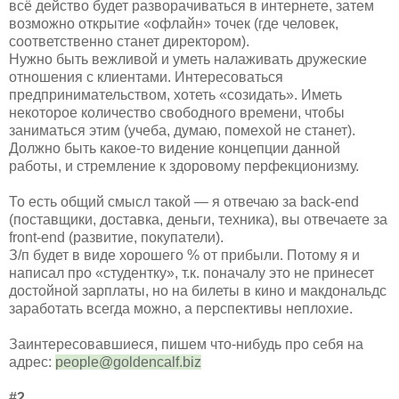
всё действо будет разворачиваться в интернете, затем
возможно открытие «офлайн» точек (где человек,
соответственно станет директором).
Нужно быть вежливой и уметь налаживать дружеские
отношения с клиентами. Интересоваться
предпринимательством, хотеть «созидать». Иметь
некоторое количество свободного времени, чтобы
заниматься этим (учеба, думаю, помехой не станет).
Должно быть какое-то видение концепции данной
работы, и стремление к здоровому перфекционизму.
То есть общий смысл такой — я отвечаю за back-end
(поставщики, доставка, деньги, техника), вы отвечаете за
front-end (развитие, покупатели).
З/п будет в виде хорошего % от прибыли. Потому я и
написал про «студентку», т.к. поначалу это не принесет
достойной зарплаты, но на билеты в кино и макдональдс
заработать всегда можно, а перспективы неплохие.
Заинтересовавшиеся, пишем что-нибудь про себя на
адрес:
people@goldencalf.biz
#2