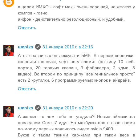
в целом ИМХО - софт мак - очень хороший, но железо у
компов - говно.
айфон - действительно революциооный, и удобный.
Ответить
umniks
31 января 2010 г. в 22:16
А ты сравни салон лексуса и БМВ. В первом кнопочки-
кнопочки-кнопочки, черт ногу сломит (по типу 10 юсб-
портов, 20 горячих клавиш, 3 файрваера, 2 хдми, 3
видео). Во втором по принципу "все гениальное просто"
есть 2 крутилки, 6 программируемых кнопок и айдрайв.
Ответить
umniks
31 января 2010 г. в 22:20
А железо то чем тебе не угодило? Новые аймаки на
последнем Core i7 идут. На макбуках-про в свое время
по-моему первых появилось видео nvidia 9400.
Буков с таким такими хар-ками при таком весе в