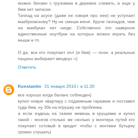
можно бензин с грузовика в деревне сливать, а еще у
бмв нет запаски.
Тачпад на асусе (даже не говоря про еее) не уступает
макбуковскому? Ну не смеши меня. Круче тачпадов, чем
на макбуках нет нигде. Собственно это наверное
единственные ноутбуки на которых можно играть без
мыши и тп.
О да, все кто покупает эпл (и бмв) — лохи, а реальные
пацаны выбирают виндоус =)
Ответить
Konstantin
31 января 2010 г. в 11:20
все хорошо когда баланс соблюден)
купил новую квартиру с подземным гаражем и поставил
туда бмв, ну 30к на игрушку не проблема.
а если ездешь на тазике живешь в хрущевке и купил
такой - мозгов столько же сколько у монтера путей кто
покупает сотовый в кредит чтобы с кентами бутырку
громко слушать)