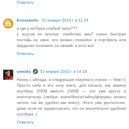
Ответить
Konstantin
31 января 2010 г. в 11:24
а где у нетбука слабый проц???
у асусов он вполне, темболее вин7 очень быстрая
поставь ее ивсе. его можно спокойно в портфель или
бардачек положить он легкий, а есть все'
Ответить
umniks
31 января 2010 г. в 14:18
Начну с айпада, а следующая покупка в списке — бмв =)
Просто себе я его хочу взять, для начала, как замену
ноутбуку (500$ вместо 1500$ — это уже круто) и
книгочиталку (любые книги/блоги/сайты/форумы можно
читать так же удобно как книгу). Этого уже достаточно,
даже если не предполагать, что он значительно удобнее
ноутбука :)
Ответить