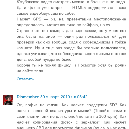
Ютубовское видео смотреть можно, а больше и не надо.
Да и флеш уже старье — HTML5 поддерживает тоже
самое видео/звук сам по себе.
Насчет GPS — хз, на презентации местоположение
определялось...может конечно по вайфаю, но хз.
Странно что нет камеры для видеосвязи, но у меня вот
она была на эире — один раз пользовался ей для
проверки как оно вообще, сидя с собеседником в тойже
комнате. Ну и еще раз вроде бы реально пользовался,
однако учитывая, что собеседника видел живьем в тот же
день, особой нужды не было.
Короче ты не понял фишку =) Посмотри хотя бы ролик
на сайте эпла.
Ответить
Dismember
30 января 2010 г. в 03:42
Ок, пофиг на флэш. Как насчет поддержки SD? Как
насчет внешней клавиатуры и мыши? (Тыкайте сами в
свои кнопки, они не для слепой печати на 100 wpm). Как
насчет копирования фоток с зеркалки? Как насчет
внешнего ДВД для просмотра фильмов (ах да, у нас есть