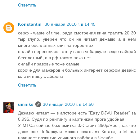
Ответить
Konstantin
30 января 2010 г. в 14:45
серф - waste of time. ради смотрения кина тратить 20 30
тыр глупо. уверен что он не читает дежавю а в нем
много бесплатных книг на торрентах
онлайн переводчик - это у вас в чебаркуле везде вайфай
бесплатный, а в рф такого пока нет.
онлайн правовые тоже самые.
короче для мажеров и больных интернет серфом девайс
кстати пишу с айфона
Ответить
umniks
30 января 2010 г. в 14:50
Дежавю читает — в апсторе есть "Easy DJVU Reader" за
0.99$. Судя по рейтингу и картинкам прога удобная.
У МТСа сейчас безлимитка 3Ж стоит 350р/мес., так что
даже вне Чебаркуля можно юзать =) Кстати, u-tel ща
начинает развитие уличного вайфая в Челябе.