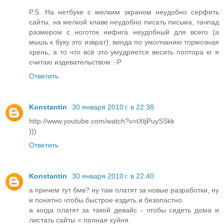
P.S. На нетбуке с мелким экраном неудобно серфить
сайты, на мелкой клаве неудобно писать письма, тачпад
размером с ноготок нифига неудобный для всего (а
мышь к буку это изврат), винда по умолчанию тормозная
хрень, а то что всё это умудряется весить полтора кг я
считаю издевательством :-P
Ответить
Konstantin
30 января 2010 г. в 22:38
http://www.youtube.com/watch?v=tXtjPuySSkk
)))
Ответить
Konstantin
30 января 2010 г. в 22:40
а причем тут бмв? ну там платят за новые разработки, ну
и понятно чтобы быстрое ездить и безопастно.
а когда платят за такой девайс - чтобы сидеть дома и
листать сайты = полная хуйня.