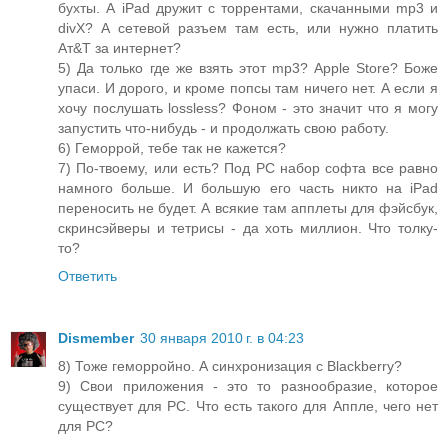
бухты. А iPad дружит с торрентами, скачанными mp3 и
divX? А сетевой разъем там есть, или нужно платить
Ат&Т за интернет?
5) Да только где же взять этот mp3? Apple Store? Боже
упаси. И дорого, и кроме попсы там ничего нет. А если я
хочу послушать lossless? Фоном - это значит что я могу
запустить что-нибудь - и продолжать свою работу.
6) Геморрой, тебе так не кажется?
7) По-твоему, или есть? Под PC набор софта все равно
намного больше. И большую его часть никто на iPad
переносить не будет. А всякие там апплеты для фэйсбук,
скринсэйверы и тетрисы - да хоть миллион. Что толку-
то?
Ответить
Dismember
30 января 2010 г. в 04:23
8) Тоже геморройно. А синхронизация с Blackberry?
9) Свои приложения - это то разнообразие, которое
существует для PC. Что есть такого для Аппле, чего нет
для PC?