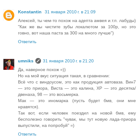
Konstantin
31 января 2010 г. в 21:09
Алексей, ты чем-то похож на адепта амвея и.т.п. лабуды)
"Как же вы чистите зубы локалютом за 100р, но это
говно, вот наша паста за 300 на много лучше")
Ответить
umniks
31 января 2010 г. в 21:20
Да, наверное похож =))
Но на мой вкус ситуация такая, в сравнении:
Всё что с виндоусом, это как продукция автоваза. Вин7
— это приора, Виста — это калина, ХР — это десятка/
двенаха, 98 — это восьмерка.
Мак — это иномарка (пусть будет бмв, они мне
нравятся).
Так вот, если человек поездил на новой бмв, ему
бесполезно говорить "чувак, мы тут новую лада-приора
выпустили, на попробуй" =)
Ответить