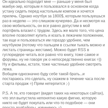
Он идеально подходит мне — раньше у меня был
макбук-эир, которым я пользовался в основном когда
устану сидеть перед настольным компом и хочется
прилечь. Однако ноутбук за 1800$, которым пользуешься
раз в неделю — это слишком кучеряво. Да и несмотря на
свою мобильность, он все равно допустим в мой
портфель влазил с трудом. Здесь же мало того, что цена
вполне позволяет купить и юзать в лежачем положении,
так еще и пользоваться им гораздо удобнее, чем
ноутбуком (потому что пальцем в ссылки тыкать можно и
листать страницы жестами). Можно будет RSS в
гуглоридере читать все равно что книгу, тоже самое и
форумы, ну не говоря уж о непосредственно книгах =))
Ну и фильмы, кстати, тоже частенько удобнее смотреть
лежа.
Вобщем однозначно буду себе такой брать...и
постараюсь это сделать, ну скажем в течение часа после
старта продаж =) Прям нетерпится ;-)
P.S. А те, кто говорит (видел таких на некоторых сайтах),
что эпл выпустила непонятно какую фигню, которую
никто не будет покупать или что-то подобное — они
просто долбайопы, извиняюсь =)