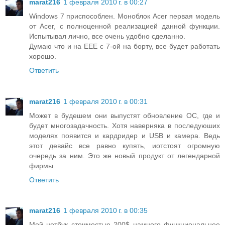
marat216
1 февраля 2010 г. в 00:27
Windows 7 приспособлен. Моноблок Acer первая модель
от Acer, с полноценной реализацией данной функции.
Испытывал лично, все очень удобно сделанно.
Думаю что и на EEE c 7-ой на борту, все будет работать
хорошо.
Ответить
marat216
1 февраля 2010 г. в 00:31
Может в будешем они выпустят обновление ОС, где и
будет многозадачность. Хотя наверняка в последуюших
моделях появится и кардридер и USB и камера. Ведь
этот девайс все равно купять, иотстоят огромную
очередь за ним. Это же новый продукт от легендарной
фирмы.
Ответить
marat216
1 февраля 2010 г. в 00:35
Мой нетбук стоимостью 200$ намного функциональнее