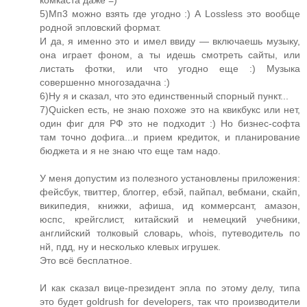
комкаста даже =)
5)Мп3 можно взять где угодно :) А Lossless это вообще
родной эпловский формат.
И да, я именно это и имел ввиду — включаешь музыку,
она играет фоном, а ты идешь смотреть сайты, или
листать фотки, или что угодно еще :) Музыка
совершенно многозадачна :)
6)Ну я и сказал, что это единственный спорный пункт...
7)Quicken есть, не знаю похоже это на квикбукс или нет,
один фиг для РФ это не подходит :) Но бизнес-софта
там точно дофига...и прием кредиток, и планирование
бюджета и я не знаю что еще там надо.
У меня допустим из полезного установлены приложения:
фейсбук, твиттер, блоггер, ебэй, пайпал, вебмани, скайп,
википедия, книжки, афиша, ид коммерсант, амазон,
юспс, крейгслист, китайский и немецкий учебники,
английский толковый словарь, whois, путеводитель по
нй, пдд, ну и несколько клевых игрушек.
Это всё бесплатное.
И как сказал вице-президент эпла по этому делу, типа
это будет goldrush for developers, так что производители