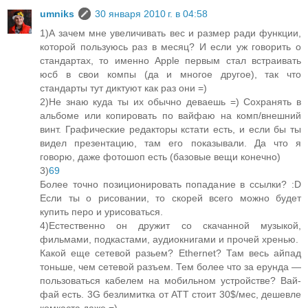
umniks
30 января 2010 г. в 04:58
1)А зачем мне увеличивать вес и размер ради функции,
которой пользуюсь раз в месяц? И если уж говорить о
стандартах, то именно Apple первым стал встраивать
юсб в свои компы (да и многое другое), так что
стандарты тут диктуют как раз они =)
2)Не знаю куда ты их обычно деваешь =) Сохранять в
альбоме или копировать по вайфаю на комп/внешний
винт. Графические редакторы кстати есть, и если бы ты
видел презентацию, там его показывали. Да что я
говорю, даже фотошоп есть (базовые вещи конечно)
3)
69
Более точно позиционировать попадание в ссылки? :D
Если ты о рисовании, то скорей всего можно будет
купить перо и урисоваться.
4)Естественно он дружит со скачанной музыкой,
фильмами, подкастами, аудиокнигами и прочей хренью.
Какой еще сетевой разьем? Ethernet? Там весь айпад
тоньше, чем сетевой разъем. Тем более что за ерунда —
пользоваться кабелем на мобильном устройстве? Вай-
фай есть. 3G безлимитка от АТТ стоит 30$/мес, дешевле