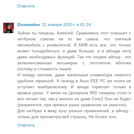
Ответить
Dismember
31 января 2010 г. в 01:24
Хуйню ты пишешь, Алексей. Сравнивать этот планшет с
нетбуком совсем не то же самое, что элитный
автомобиль с развалюхой. В БМВ есть все, что только
может понадобиться, и даже больше, а в айпаде нету
даже необходимых функций. Так что скорее айпад - это
затюнингованная восьмерка с логотипом яблочка
(потому и стоимость такая).
И между прочим, даже маленькая клавиатура намного
удобнее экранной. А тачпад в Asus EEE PC уж точно не
уступает макбуковскому. И винда тормозит только в
кривых руках. У меня на Целероне 900 семерка стоит и
все летает так, как у многих на даже Core2 Duo не будет
(разумеется, при прямых руках сравнение не уместно).
Для нетбука я вижу кучу разных применений, а айпад -
только для просмотра веб страниц. Не более того.
Ответить