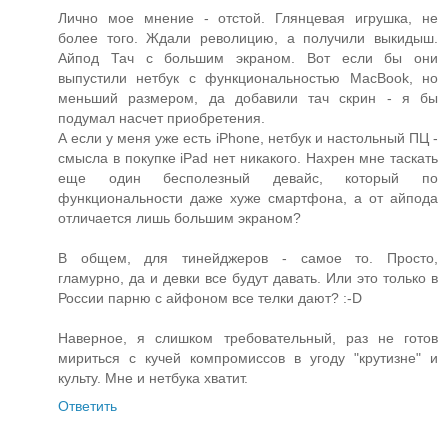
Лично мое мнение - отстой. Глянцевая игрушка, не
более того. Ждали револицию, а получили выкидыш.
Айпод Тач с большим экраном. Вот если бы они
выпустили нетбук с функциональностью MacBook, но
меньший размером, да добавили тач скрин - я бы
подумал насчет приобретения.
А если у меня уже есть iPhone, нетбук и настольный ПЦ -
смысла в покупке iPad нет никакого. Нахрен мне таскать
еще один бесполезный девайс, который по
функциональности даже хуже смартфона, а от айпода
отличается лишь большим экраном?
В общем, для тинейджеров - самое то. Просто,
гламурно, да и девки все будут давать. Или это только в
России парню с айфоном все телки дают? :-D
Наверное, я слишком требовательный, раз не готов
мириться с кучей компромиссов в угоду "крутизне" и
культу. Мне и нетбука хватит.
Ответить