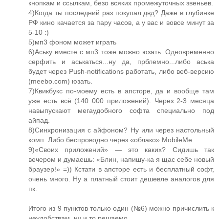
кнопкам и ссылкам, безо всяких промежуточных звеньев.
4)Когда ты последний раз покупал двд? Даже в глубинке
РФ кино качается за пару часов, а у вас и вовсе минут за
5-10 :)
5)мп3 фоном может играть
6)Аську вместе с мп3 тоже можно юзать. Одновременно
серфить и аськаться...ну да, прблемно...либо аська
будет через Push-notifications работать, либо веб-версию
(meebo.com) юзать.
7)Квикбукс по-моему есть в апсторе, да и вообще там
уже есть всё (140 000 приложений). Через 2-3 месяца
навыпускают мегаудобного софта специально под
айпад.
8)Синхронизация с айфоном? Ну или через настольный
комп. Либо беспроводно через «облако» MobileMe.
9)«Своих приложений» — это каких? Сидишь так
вечером и думаешь: «Блин, напишу-ка я щас себе новый
браузер!» =)) Кстати в апсторе есть и бесплатный софт,
очень много. Ну а платный стоит дешевле аналогов для
пк.
Итого из 9 пунктов только один (№6) можно причислить к
неудобствам, ну и то решаемо.