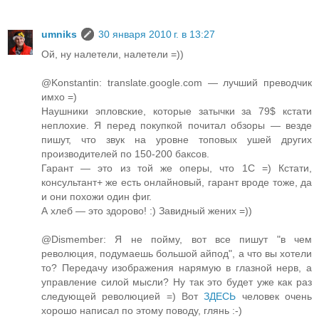
umniks
30 января 2010 г. в 13:27
Ой, ну налетели, налетели =))
@Konstantin: translate.google.com — лучший преводчик
имхо =)
Наушники эпловские, которые затычки за 79$ кстати
неплохие. Я перед покупкой почитал обзоры — везде
пишут, что звук на уровне топовых ушей других
производителей по 150-200 баксов.
Гарант — это из той же оперы, что 1С =) Кстати,
консультант+ же есть онлайновый, гарант вроде тоже, да
и они похожи один фиг.
А хлеб — это здорово! :) Завидный жених =))
@Dismember: Я не пойму, вот все пишут "в чем
революция, подумаешь большой айпод", а что вы хотели
то? Передачу изображения нарямую в глазной нерв, а
управление силой мысли? Ну так это будет уже как раз
следующей революцией =) Вот
ЗДЕСЬ
человек очень
хорошо написал по этому поводу, глянь :-)