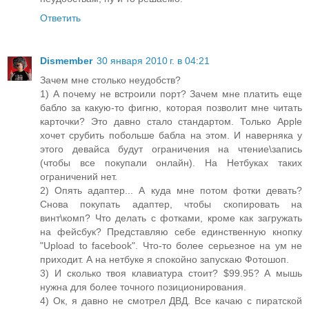
Ответить
Dismember
30 января 2010 г. в 04:21
Зачем мне столько неудобств?
1) А почему не встроили порт? Зачем мне платить еще
бабло за какую-то фигню, которая позволит мне читать
карточки? Это давно стало стандартом. Только Apple
хочет срубить побольше бабла на этом. И наверняка у
этого девайса будут ограничения на чтение\запись
(чтобы все покупали онлайн). На Нетбуках таких
ограничений нет.
2) Опять адаптер... А куда мне потом фотки девать?
Снова покупать адаптер, чтобы скопировать на
винт\комп? Что делать с фотками, кроме как загружать
на фейсбук? Представляю себе единственную кнопку
"Upload to facebook". Что-то более серьезное на ум не
приходит. А на нетбуке я спокойно запускаю Фотошоп.
3) И сколько твоя клавиатура стоит? $99.95? А мышь
нужна для более точного позиционирования.
4) Ок, я давно не смотрел ДВД. Все качаю с пиратской