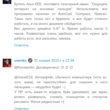
Купить Asus EEE, поставить сенсорный экран. "Ощущать
интернет на кончиках пальцев". Использовать все
программы начиная от AutoCad, Compass, Nastran,
Таких прог точно нет в Appstore. и все будет отлично
работать, и на много дешевле обойдется.
Вес данного девайся 0,97 кг. Время работы около 5
часов. Клавиатура очень удобная, все что нужно для
работы есть, все разъемы, камера.
Ответить
umniks
31 января 2010 г. в 22:48
@Konstantin: Договорились! :D :D :D
@marat216: Интерфейс обычного компьютера (хоть pc,
хоть мака) не приспособлен для тыкания в него
пальцами — неудобно будет :-)
У HP есть какая-то модель бука (дешевая), где экран
можно развернуть, сложить планшетом и стилусом
рисовать. Фигня редкостная =)
Ответить