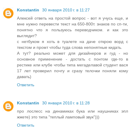
Konstantin
30 января 2010 г. в 11:27
Алексей ответь на простой вопрос - вот я учусь еще, и
мне нужно перевести текст на 650-800т. знаков по сп-ти,
понятно что я пользуюсь переводчиком. и как это
выглядит?
с нетбуком я хоть в туалете на даче открою ворд с
текстом и промт чтобы туда слова непонятные кидать.
А тут? реально может для дизайнеров и гуд - но
основное применение - достать с понтом где-то в
рестике или клубе чтобы типа мегаделавой студент вася
17 лет проверил почту и сразу телочки поняли кому
давать)
Ответить
Konstantin
30 января 2010 г. в 11:28
про лослесс на динамиках бука или наушниках эпл
жжете) это типа "теплый ламповый звук")))
Ответить