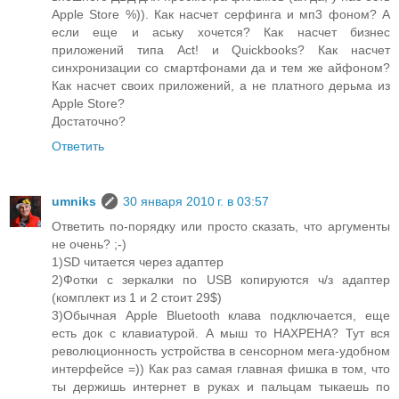
Apple Store %)). Как насчет серфинга и мп3 фоном? А
если еще и аську хочется? Как насчет бизнес
приложений типа Act! и Quickbooks? Как насчет
синхронизации со смартфонами да и тем же айфоном?
Как насчет своих приложений, а не платного дерьма из
Apple Store?
Достаточно?
Ответить
umniks
30 января 2010 г. в 03:57
Ответить по-порядку или просто сказать, что аргументы
не очень? ;-)
1)SD читается через адаптер
2)Фотки с зеркалки по USB копируются ч/з адаптер
(комплект из 1 и 2 стоит 29$)
3)Обычная Apple Bluetooth клава подключается, еще
есть док с клавиатурой. А мыш то НАХРЕНА? Тут вся
революционность устройства в сенсорном мега-удобном
интерфейсе =)) Как раз самая главная фишка в том, что
ты держишь интернет в руках и пальцам тыкаешь по