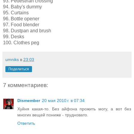
93. Pedestrian crossing
94. Baby's dummy
95. Curtains
96. Bottle opener
97. Food blender
98. Dustpan and brush
99. Desks
100. Clothes peg
umniks
в
23:03
Поделиться
7 комментариев:
Dismember
20 мая 2010 г. в 07:34
Хуйня какая-то. Без айфона прожить могу, а вот без
многих вещей пониже - трудновато.
Ответить