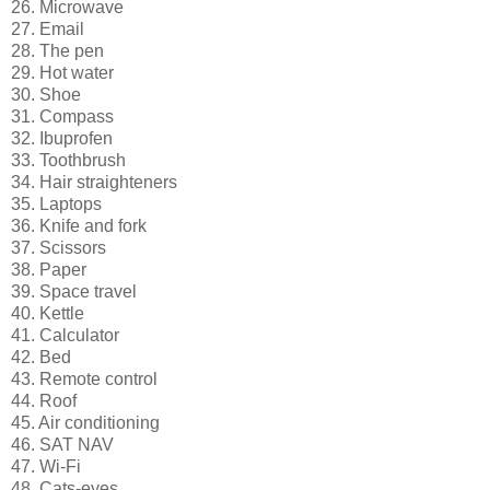
26. Microwave
27. Email
28. The pen
29. Hot water
30. Shoe
31. Compass
32. Ibuprofen
33. Toothbrush
34. Hair straighteners
35. Laptops
36. Knife and fork
37. Scissors
38. Paper
39. Space travel
40. Kettle
41. Calculator
42. Bed
43. Remote control
44. Roof
45. Air conditioning
46. SAT NAV
47. Wi-Fi
48. Cats-eyes