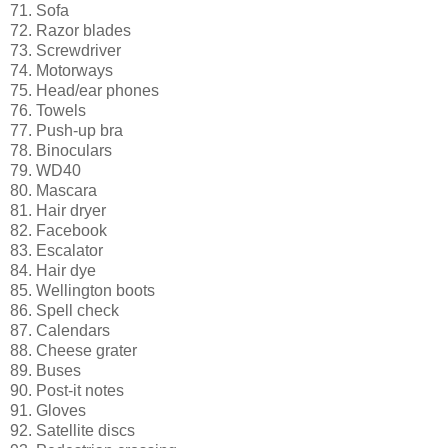
71. Sofa
72. Razor blades
73. Screwdriver
74. Motorways
75. Head/ear phones
76. Towels
77. Push-up bra
78. Binoculars
79. WD40
80. Mascara
81. Hair dryer
82. Facebook
83. Escalator
84. Hair dye
85. Wellington boots
86. Spell check
87. Calendars
88. Cheese grater
89. Buses
90. Post-it notes
91. Gloves
92. Satellite discs