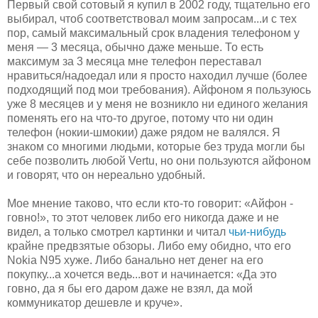
Первый свой сотовый я купил в 2002 году, тщательно его
выбирал, чтоб соответствовал моим запросам...и с тех
пор, самый максимальный срок владения телефоном у
меня — 3 месяца, обычно даже меньше. То есть
максимум за 3 месяца мне телефон переставал
нравиться/надоедал или я просто находил лучше (более
подходящий под мои требования). Айфоном я пользуюсь
уже 8 месяцев и у меня не возникло ни единого желания
поменять его на что-то другое, потому что ни один
телефон (нокии-шмокии) даже рядом не валялся. Я
знаком со многими людьми, которые без труда могли бы
себе позволить любой Vertu, но они пользуются айфоном
и говорят, что он нереально удобный.
Мое мнение таково, что если кто-то говорит: «Айфон -
говно!», то этот человек либо его никогда даже и не
видел, а только смотрел картинки и читал
чьи-нибудь
крайне предвзятые обзоры. Либо ему обидно, что его
Nokia N95 хуже. Либо банально нет денег на его
покупку...а хочется ведь...вот и начинается: «Да это
говно, да я бы его даром даже не взял, да мой
коммуникатор дешевле и круче».