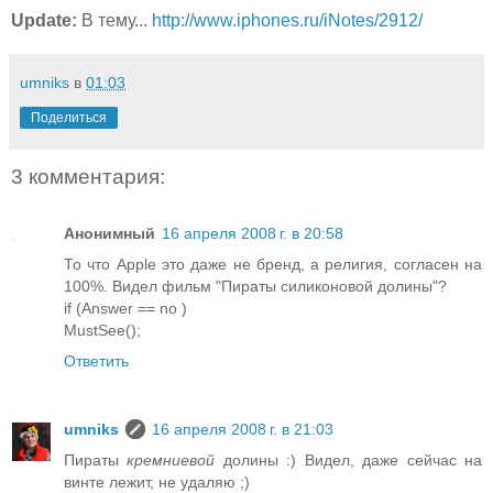
Update:
В тему...
http://www.iphones.ru/iNotes/2912/
umniks
в
01:03
Поделиться
3 комментария:
Анонимный
16 апреля 2008 г. в 20:58
То что Apple это даже не бренд, а религия, согласен на
100%. Видел фильм "Пираты силиконовой долины"?
if (Answer == no )
MustSee();
Ответить
umniks
16 апреля 2008 г. в 21:03
Пираты
кремниевой
долины :) Видел, даже сейчас на
винте лежит, не удаляю ;)