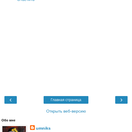
‹
›
Главная страница
Открыть веб-версию
Обо мне
umniks