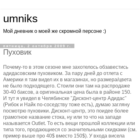
umniks
Мой дневник о моей же скромной персоне :)
пятница, 2 октября 2009 г.
Пуховик
Почему-то в этом сезоне мне захотелось обзавестись
адидасовским пуховиком. За пару дней до отлета с
Америки я там видел их в магазинах, но размера/цвета
не было подходящего. Стоили они там на распродаже
30-40 баксов, а оригинальная цена была в районе 150.
И тут я увидел в Челябинске "Дисконт-центр Адидас"
(Рибок и Найк по-соседству тоже есть), думаю загляну
посмотрю пуховики. Дисконт-центр, это поидее более
грамотное название стока, ну или то что на западе
называется Outlet. То есть вещи прошлой коллекции или
типа того, продающиеся со значительными скидками (см.
пример выше про 40$ вместо 150$). У входа висела