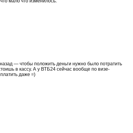
 что мало что изменилось.
а назад — чтобы положить деньги нужно было потратить
стоишь в кассу. А у ВТБ24 сейчас вообще по визе-
 платить даже =)