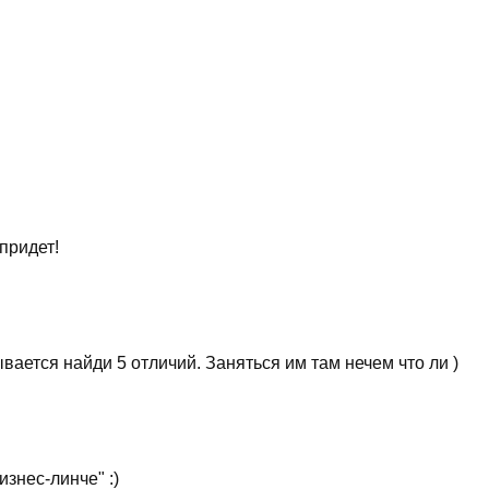
придет!
вается найди 5 отличий. Заняться им там нечем что ли )
знес-линче" :)