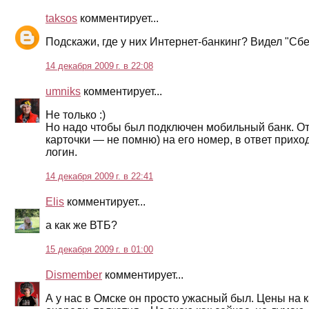
taksos
комментирует...
Подскажи, где у них Интернет-банкинг? Видел "Сбер
14 декабря 2009 г. в 22:08
umniks
комментирует...
Не только :)
Но надо чтобы был подключен мобильный банк. От
карточки — не помню) на его номер, в ответ прих
логин.
14 декабря 2009 г. в 22:41
Elis
комментирует...
а как же ВТБ?
15 декабря 2009 г. в 01:00
Dismember
комментирует...
А у нас в Омске он просто ужасный был. Цены на 