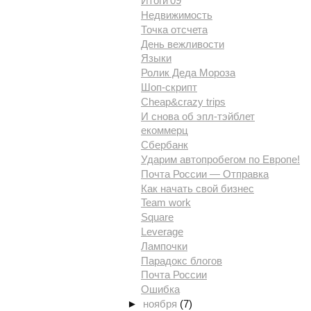
Итоги'09
Недвижимость
Точка отсчета
День вежливости
Языки
Ролик Деда Мороза
Шоп-скрипт
Cheap&crazy trips
И снова об эпл-тэйблет
екоммерц
Сбербанк
Ударим автопробегом по Европе!
Почта России — Отправка
Как начать свой бизнес
Team work
Square
Leverage
Лампочки
Парадокс блогов
Почта России
Ошибка
►
ноября
(7)