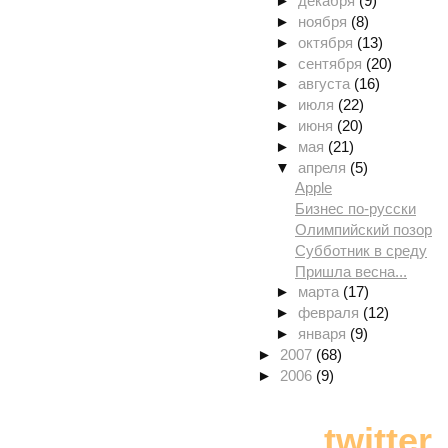
►
декабря
(9)
►
ноября
(8)
►
октября
(13)
►
сентября
(20)
►
августа
(16)
►
июля
(22)
►
июня
(20)
►
мая
(21)
▼
апреля
(5)
Apple
Бизнес по-русски
Олимпийский позор
Субботник в среду
Пришла весна...
►
марта
(17)
►
февраля
(12)
►
января
(9)
►
2007
(68)
►
2006
(9)
twitter