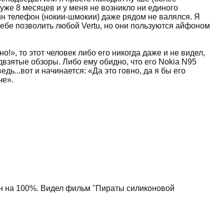
же 8 месяцев и у меня не возникло ни единого
дин телефон (нокии-шмокии) даже рядом не валялся. Я
себе позволить любой Vertu, но они пользуются айфоном
но!», то этот человек либо его никогда даже и не видел,
взятые обзоры. Либо ему обидно, что его Nokia N95
едь...вот и начинается: «Да это говно, да я бы его
че».
сен на 100%. Видел фильм "Пираты силиконовой