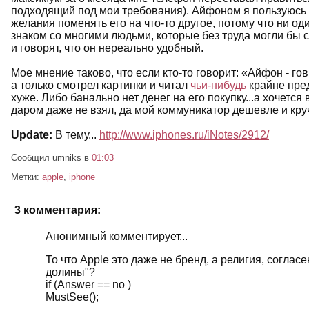
подходящий под мои требования). Айфоном я пользуюсь у
желания поменять его на что-то другое, потому что ни о
знаком со многими людьми, которые без труда могли бы 
и говорят, что он нереально удобный.
Мое мнение таково, что если кто-то говорит: «Айфон - гов
а только смотрел картинки и читал
чьи-нибудь
крайне пред
хуже. Либо банально нет денег на его покупку...а хочется в
даром даже не взял, да мой коммуникатор дешевле и кру
Update:
В тему...
http://www.iphones.ru/iNotes/2912/
Сообщил umniks
в
01:03
Метки:
apple
,
iphone
3 комментария:
Анонимный комментирует...
То что Apple это даже не бренд, а религия, согла
долины"?
if (Answer == no )
MustSee();