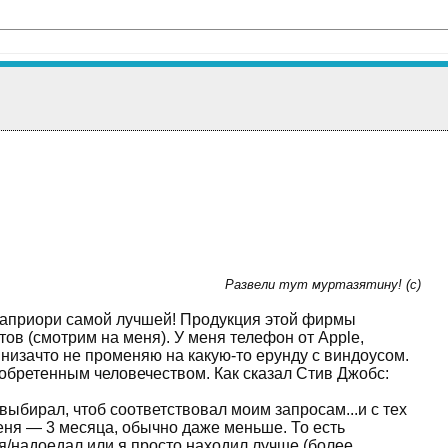
Развели тут муртазятину! (с)
ю априори самой лучшей! Продукция этой фирмы
ов (смотрим на меня). У меня телефон от Apple,
то низачто не променяю на какую-то ерунду с виндоусом.
обретенным человечеством. Как сказал Стив Джобс:
выбирал, чтоб соответствовал моим запросам...и с тех
ня — 3 месяца, обычно даже меньше. То есть
я/надоедал или я просто находил лучше (более