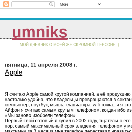
umniks
МОЙ ДНЕВНИК О МОЕЙ ЖЕ СКРОМНОЙ ПЕРСОНЕ :)
пятница, 11 апреля 2008 г.
Apple
Я считаю Apple самой крутой компанией, а её продукци
настолько удобна, что владельцы превращаются в сектант
компьютер, ноутбук, мышь, клавиатура, wifi точка...и я э
Айфон я считаю самым крутым телефоном, когда-либо из
«Мы заново изобрели телефон».
Первый свой сотовый я купил в 2002 году, тщательно его 
пор, самый максимальный срок владения телефоном у ме
максимум за 3 месяца мне телефон переставал нравитьс