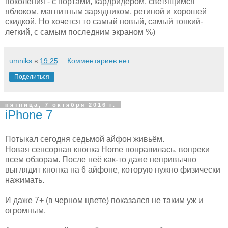
поколения - с портами, кардридером, светящимся
яблоком, магнитным зарядником, ретиной и хорошей
скидкой. Но хочется то самый новый, самый тонкий-
легкий, с самым последним экраном %)
umniks
в
19:25
Комментариев нет:
Поделиться
пятница, 7 октября 2016 г.
iPhone 7
Потыкал сегодня седьмой айфон живьём.
Новая сенсорная кнопка Home понравилась, вопреки
всем обзорам. После неё как-то даже непривычно
выглядит кнопка на 6 айфоне, которую нужно физически
нажимать.
И даже 7+ (в черном цвете) показался не таким уж и
огромным.