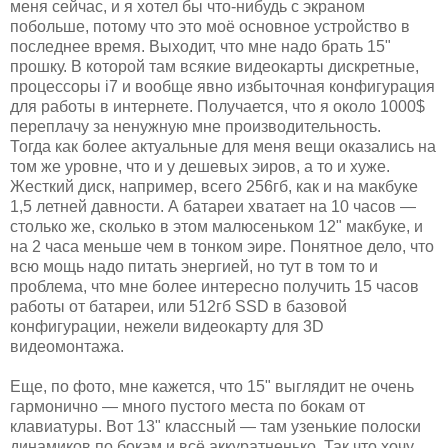
меня сейчас, и я хотел бы что-нибудь с экраном
побольше, потому что это моё основное устройство в
последнее время. Выходит, что мне надо брать 15"
прошку. В которой там всякие видеокарты дискретные,
процессоры i7 и вообще явно избыточная конфигурация
для работы в интернете. Получается, что я около 1000$
переплачу за ненужную мне производительность.
Тогда как более актуальные для меня вещи оказались на
том же уровне, что и у дешевых эиров, а то и хуже.
Жесткий диск, например, всего 256гб, как и на макбуке
1,5 летней давности. А батареи хватает на 10 часов —
столько же, сколько в этом малюсеньком 12" макбуке, и
на 2 часа меньше чем в тонком эире. Понятное дело, что
всю мощь надо питать энергией, но тут в том то и
проблема, что мне более интересно получить 15 часов
работы от батареи, или 512гб SSD в базовой
конфигурации, нежели видеокарту для 3D
видеомонтажа.
Еще, по фото, мне кажется, что 15" выглядит не очень
гармонично — много пустого места по бокам от
клавиатуры. Вот 13" классный — там узенькие полоски
динамиков по бокам и всё аккуратненько. Так что хочу