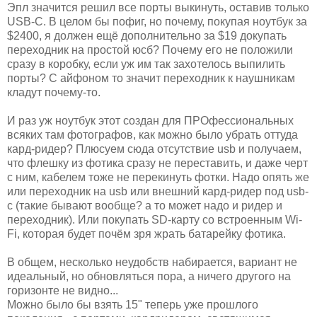
Эпл значится решил все порты выкинуть, оставив только
USB-C. В целом бы пофиг, но почему, покупая ноутбук за
$2400, я должен ещё дополнительно за $19 докупать
переходник на простой юсб? Почему его не положили
сразу в коробку, если уж им так захотелось выпилить
порты? С айфоном то значит переходник к наушникам
кладут почему-то.
И раз уж ноутбук этот создан для ПРОфессиональных
всяких там фотографов, как можно было убрать оттуда
кард-ридер? Плюсуем сюда отсутствие usb и получаем,
что флешку из фотика сразу не переставить, и даже черт
с ним, кабелем тоже не перекинуть фотки. Надо опять же
или переходник на usb или внешний кард-ридер под usb-
c (такие бывают вообще? а то может надо и ридер и
переходник). Или покупать SD-карту со встроенным Wi-
Fi, которая будет почём зря жрать батарейку фотика.
В общем, несколько неудобств набирается, вариант не
идеальный, но обновляться пора, а ничего другого на
горизонте не видно...
Можно было бы взять 15" теперь уже прошлого