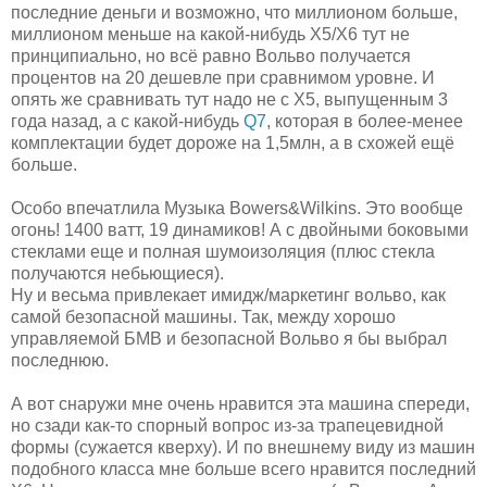
последние деньги и возможно, что миллионом больше,
миллионом меньше на какой-нибудь Х5/Х6 тут не
принципиально, но всё равно Вольво получается
процентов на 20 дешевле при сравнимом уровне. И
опять же сравнивать тут надо не с Х5, выпущенным 3
года назад, а с какой-нибудь
Q7
, которая в более-менее
комплектации будет дороже на 1,5млн, а в схожей ещё
больше.
Особо впечатлила Музыка Bowers&Wilkins. Это вообще
огонь! 1400 ватт, 19 динамиков! А с двойными боковыми
стеклами еще и полная шумоизоляция (плюс стекла
получаются небьющиеся).
Ну и весьма привлекает имидж/маркетинг вольво, как
самой безопасной машины. Так, между хорошо
управляемой БМВ и безопасной Вольво я бы выбрал
последнюю.
А вот снаружи мне очень нравится эта машина спереди,
но сзади как-то спорный вопрос из-за трапецевидной
формы (сужается кверху). И по внешнему виду из машин
подобного класса мне больше всего нравится последний