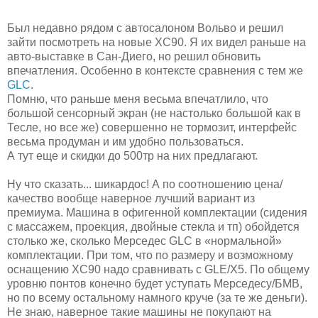
Был недавно рядом с автосалоном Вольво и решил
зайти посмотреть на новые XC90. Я их видел раньше на
авто-выставке в Сан-Диего, но решил обновить
впечатления. Особенно в контексте сравнения с тем же
GLC
.
Помню, что раньше меня весьма впечатлило, что
большой сенсорный экран (не настолько большой как в
Тесле, но все же) совершенно не тормозит, интерфейс
весьма продуман и им удобно пользоваться.
А тут еще и скидки до 500тр на них предлагают.
Ну что сказать... шикардос! А по соотношению цена/
качество вообще наверное лучший вариант из
премиума. Машина в офигенной комплектации (сидения
с массажем, проекция, двойные стекла и тп) обойдется
столько же, сколько Мерседес GLC в «нормальной»
комплектации. При том, что по размеру и возможному
оснащению XC90 надо сравнивать с GLE/X5. По общему
уровню понтов конечно будет уступать Мерседесу/БМВ,
но по всему остальному намного круче (за те же деньги).
Не знаю, наверное такие машины не покупают на