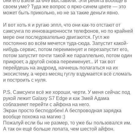
они его взяли за 649 выставили. Эти ребята вообще в
своем уме? Туда же вопрос о ярко-синем цвете — это
может быть прикольно, но не за такие деньги явно.
И вот хоть я и ругаю эппл, что они как-то отстают от
самсунга по инновационности телефонов, но по крайней
мере они последовательно двигаются. Гугл же
постоянно во всём мечется туда-сюда. Запустит какой-
нибудь сервис, потом переименует и перезапустит его,
потом запустит почти такой же параллельно, потом один
прикроет, а другой снова переименует... И так вот
перейдешь на андроид, начнешь полагаться на их
экосистему, а через месяц гуглу вздумается всё сломать
и построить с нуля.
P.S. Самсунги всё же хороши, черти. У меня сейчас под
рукой лежит Galaxy S7 Edge и как Змей Адама
соблазняет перейти с айфона на него.
Экран просто бесподобен! А беспроводная зарядка
вообще похожа на магию :)
Пожалуй если бы не размер, то уже бы пользовался им.
А так он ещё больше лопата, чем шестой айфон.