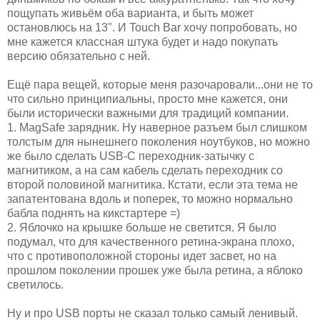
пощупать живьём оба варианта, и быть может
остановлюсь на 13". И Touch Bar хочу попробовать, но
мне кажется классная штука будет и надо покупать
версию обязательно с ней.
Ещё пара вещей, которые меня разочаровали...они не то
что сильно принципиальны, просто мне кажется, они
были исторически важными для традиций компании.
1. MagSafe зарядник. Ну наверное разъем был слишком
толстым для нынешнего поколения ноутбуков, но можно
же было сделать USB-C переходник-затычку с
магнитиком, а на сам кабель сделать переходник со
второй половиной магнитика. Кстати, если эта тема не
запатентована вдоль и поперек, то можно нормально
бабла поднять на кикстартере =)
2. Яблочко на крышке больше не светится. Я было
подумал, что для качественного ретина-экрана плохо,
что с противоположной стороны идет засвет, но на
прошлом поколении прошек уже была ретина, а яблоко
светилось.
Ну и про USB порты не сказал только самый ленивый.