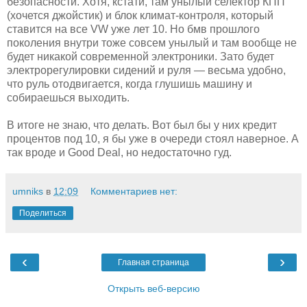
безопасности. Хотя, кстати, там унылый селектор КПП
(хочется джойстик) и блок климат-контроля, который
ставится на все VW уже лет 10. Но бмв прошлого
поколения внутри тоже совсем унылый и там вообще не
будет никакой современной электроники. Зато будет
электрорегулировки сидений и руля — весьма удобно,
что руль отодвигается, когда глушишь машину и
собираешься выходить.
В итоге не знаю, что делать. Вот был бы у них кредит
процентов под 10, я бы уже в очереди стоял наверное. А
так вроде и Good Deal, но недостаточно гуд.
umniks
в
12:09
Комментариев нет:
Поделиться
‹
›
Главная страница
Открыть веб-версию