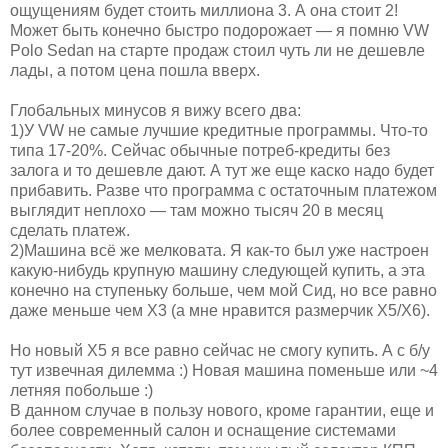
ощущениям будет стоить миллиона 3. А она стоит 2!
Может быть конечно быстро подорожает — я помню VW
Polo Sedan на старте продаж стоил чуть ли не дешевле
лады, а потом цена пошла вверх.
Глобальных минусов я вижу всего два:
1)У VW не самые лучшие кредитные программы. Что-то
типа 17-20%. Сейчас обычные потреб-кредиты без
залога и то дешевле дают. А тут же еще каско надо будет
прибавить. Разве что программа с остаточным платежом
выглядит неплохо — там можно тысяч 20 в месяц
сделать платеж.
2)Машина всё же мелковата. Я как-то был уже настроен
какую-нибудь крупную машину следующей купить, а эта
конечно на ступеньку больше, чем мой Сид, но все равно
даже меньше чем Х3 (а мне нравится размерчик Х5/Х6).
Но новый Х5 я все равно сейчас не смогу купить. А с б/у
тут извечная дилемма :) Новая машина поменьше или ~4
летняя побольше :)
В данном случае в пользу нового, кроме гарантии, еще и
более современный салон и оснащение системами