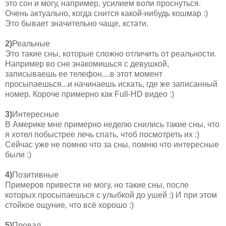
это сон и могу, например, усилием воли проснуться.
Очень актуально, когда снится какой-нибудь кошмар :)
Это бывает значительно чаще, кстати.
2)
Реальные
Это такие сны, которые сложно отличить от реальности.
Например во сне знакомишься с девушкой,
записываешь ее телефон....в этот момент
просыпаешься...и начинаешь искать, где же записанный
номер. Короче примерно как Full-HD видео :)
3)
Интересные
В Америке мне примерно неделю снились такие сны, что
я хотел побыстрее лечь спать, чтоб посмотреть их :)
Сейчас уже не помню что за сны, помню что интересные
были :)
4)
Позитивные
Примеров привести не могу, но такие сны, после
которых просыпаешься с улыбкой до ушей :) И при этом
стойкое ощуние, что всё хорошо :)
5)
Провал