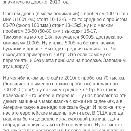
значительно дороже. 2010 год.
Совсем дрова (в моем понимании) с пробегом 100 тысяч
миль (160т км.) стоят 10-12к$. Что-то среднее с пробегом
60-70 (около 100 т.км.) стоит 13-15к$, ну и с мелким
пробегом 30-50 (50-80 т.км.) выходят 15-17.
Таможня на мотор 1,8л получается 6000$, доставка по-
минимуму 1000$. Ну и плюс 500$ на бензин, всякие
бумажки и прочее. Выходит средняя машина за 15к
обходится примерно в 750тр. Это если самому ее
перегонять, и без учета прибыли на продаже. Запомним
эту цифру :)
На челябинском авто-сайте 2010г с пробегом 70 тыс.км.
(большинство именно с таким пробегом) продают по
700-850 (торг!), ну возьмем среднее 770тр. Как такое
возможно? Что более интересно — у нас продают за эти
деньги машины в максималке с кожей на сиденьях, а в
Америке такую еще надо поискать будет. И похоже что у
нас это европейские машины почти все. В США всегда
машины были дешевле из-за курсовой разницы, да и
гибридные приусы там особо популярны. Ну ок, может
тут как раз все наоборот и в Европе они б/у дешевле из-