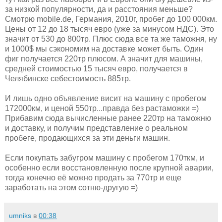
за низкой популярности, да и расстояния меньше?
Смотрю mobile.de, Германия, 2010г, пробег до 100 000км.
Цены от 12 до 18 тысяч евро (уже за минусом НДС). Это
значит от 530 до 800тр. Плюс сюда все та же таможня, ну
и 1000$ мы сэкономим на доставке может быть. Один
фиг получается 220тр плюсом. А значит для машины,
средней стоимостью 15 тысяч евро, получается в
Челябинске себестоимость 885тр.
И лишь одно объявление висит на машину с пробегом
172000км, и ценой 550тр...правда без растаможки =)
Прибавим сюда вычисленные ранее 220тр на таможню
и доставку, и получим представление о реальном
пробеге, продающихся за эти деньги машин.
Если покупать забугром машину с пробегом 170ткм, и
особенно если восстановленную после крупной аварии,
тогда конечно её можно продать за 770тр и еще
заработать на этом сотню-другую =)
umniks
в
00:38