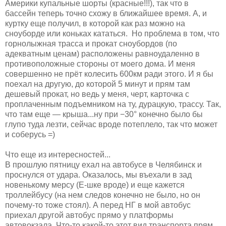
Америки купальные шорты (красные!!!), так что в
бассейн теперь точно схожу в ближайшее время. А, и
куртку еще получил, в которой как раз можно на
сноуборде или коньках кататься. Но проблема в том, что
горнолыжная трасса и прокат сноубордов (по
адекватным ценам) расположены равноудаленно в
противоположные стороны от моего дома. И меня
совершенно не прёт колесить 600км ради этого. И я бы
поехал на другую, до которой 5 минут и прям там
дешевый прокат, но ведь у меня, черт, карточка с
проплаченным подъемником на ту, дурацкую, трассу. Так,
что там еще — крыша...ну при −30° конечно было бы
глупо туда лезти, сейчас вроде потеплело, так что может
и соберусь =)
Что еще из интересностей...
В прошлую пятницу ехал на автобусе в Челябинск и
проснулся от удара. Оказалось, мы въехали в зад
новенькому мерсу (Е-шке вроде) и еще кажется
троллейбусу (на нем следов конечно не было, но он
почему-то тоже стоял). А перед НГ в мой автобус
приехал другой автобус прямо у платформы
автовокзала. Что-то какой-то этот вид транспорта прям