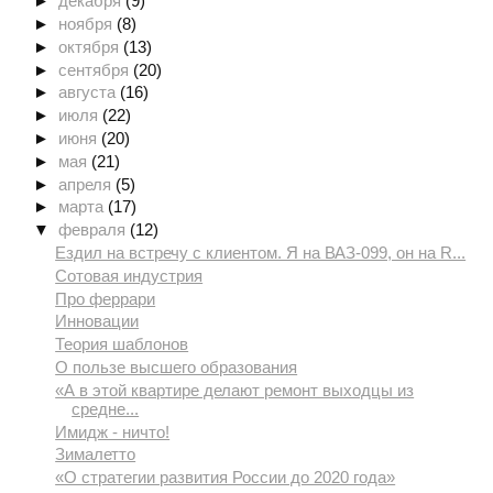
►
декабря
(9)
►
ноября
(8)
►
октября
(13)
►
сентября
(20)
►
августа
(16)
►
июля
(22)
►
июня
(20)
►
мая
(21)
►
апреля
(5)
►
марта
(17)
▼
февраля
(12)
Ездил на встречу с клиентом. Я на ВАЗ-099, он на R...
Сотовая индустрия
Про феррари
Инновации
Теория шаблонов
О пользе высшего образования
«А в этой квартире делают ремонт выходцы из
средне...
Имидж - ничто!
Зималетто
«О стратегии развития России до 2020 года»