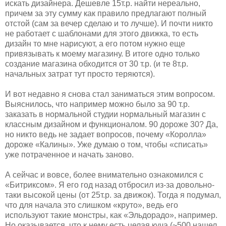
искать дизайнера. Дешевле 15т.р. найти нереально,
причем за эту сумму как правило предлагают полный
отстой (сам за вечер сделаю и то лучше). И почти никто
не работает с шаблонами для этого движка, то есть
дизайн то мне нарисуют, а его потом нужно еще
привязывать к моему магазину. В итоге одно только
создание магазина обходится от 30 т.р. (и те 8т.р.
начальных затрат тут просто теряются).
И вот недавно я снова стал заниматься этим вопросом.
Выяснилось, что например можно было за 90 т.р.
заказать в нормальной студии нормальный магазин с
классным дизайном и функционалом. 90 дороже 30? Да,
но никто ведь не задает вопросов, почему «Королла»
дороже «Калины». Уже думаю о том, чтобы «списать»
уже потраченное и начать заново.
А сейчас и вовсе, более внимательно ознакомился с
«Битриксом». Я его год назад отбросил из-за довольно-
таки высокой цены (от 25т.р. за движок). Тогда я подумал,
что для начала это слишком «круто», ведь его
используют такие монстры, как «Эльдорадо», например.
Но оказывается, что к нему есть целая куча (~500 нашел