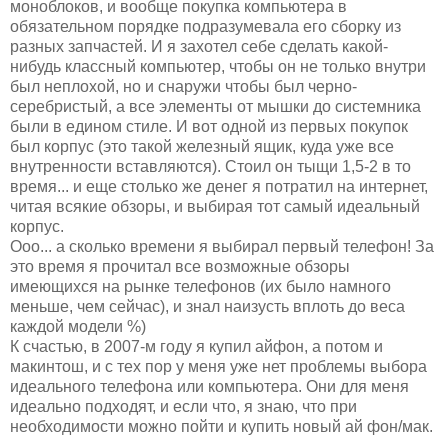
моноблоков, и вообще покупка компьютера в
обязательном порядке подразумевала его сборку из
разных запчастей. И я захотел себе сделать какой-
нибудь классный компьютер, чтобы он не только внутри
был неплохой, но и снаружи чтобы был черно-
серебристый, а все элементы от мышки до системника
были в едином стиле. И вот одной из первых покупок
был корпус (это такой железный ящик, куда уже все
внутренности вставляются). Стоил он тыщи 1,5-2 в то
время... и еще столько же денег я потратил на интернет,
читая всякие обзоры, и выбирая тот самый идеальный
корпус.
Ооо... а сколько времени я выбирал первый телефон! За
это время я прочитал все возможные обзоры
имеющихся на рынке телефонов (их было намного
меньше, чем сейчас), и знал наизусть вплоть до веса
каждой модели %)
К счастью, в 2007-м году я купил айфон, а потом и
макинтош, и с тех пор у меня уже нет проблемы выбора
идеального телефона или компьютера. Они для меня
идеально подходят, и если что, я знаю, что при
необходимости можно пойти и купить новый ай фон/мак.