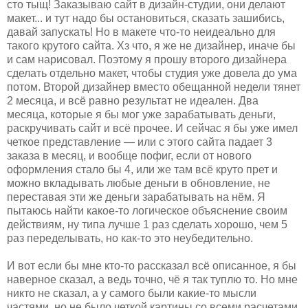
сто тыщ! Заказываю сайт в дизайн-студии, они делают
макет... и тут надо бы остановиться, сказать зашибись,
давай запускать! Но в макете что-то неидеально для
такого крутого сайта. Хз что, я же не дизайнер, иначе бы
и сам нарисовал. Поэтому я прошу второго дизайнера
сделать отдельно макет, чтобы студия уже довела до ума
потом. Второй дизайнер вместо обещанной недели тянет
2 месяца, и всё равно результат не идеален. Два
месяца, которые я бы мог уже зарабатывать деньги,
раскручивать сайт и всё прочее. И сейчас я бы уже имел
четкое представление — или с этого сайта падает 3
заказа в месяц, и вообще пофиг, если от нового
оформления стало бы 4, или же там всё круто прет и
можно вкладывать любые деньги в обновление, не
переставая эти же деньги зарабатывать на нём. Я
пытаюсь найти какое-то логическое объяснение своим
действиям, ну типа лучше 1 раз сделать хорошо, чем 5
раз переделывать, но как-то это неубедительно.
И вот если бы мне кто-то рассказал всё описанное, я бы
наверное сказал, а ведь точно, чё я так туплю то. Но мне
никто не сказал, а у самого были какие-то мысли
частями, но не было четкой картины со всеми расчетами.