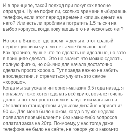
И в принципе, такой подход при покупках вполне
оправдан. Ну не пофиг ли, сколько времени выбираешь
телефон, если этот период времени копишь деньги на
него? Или есть ли проблема потратить 1,5 тысяч на
выбор корпуса, когда покупаешь его на несколько лет?
Но вот в бизнесе, где время = деньги, этот сраный
перфекционизм чуть ли не самое большое зло!
Как правило, лучше что-то сделать не идеально, но зато
в принципе сделать. Это не значит, что можно сделать
полную фигню, но обычно для начала достаточно
сделать просто хорошо. Тут правда важно не забить
впоследствии, и стремиться улучить это самое
«хорошо».
Когда мы запускали интернет-магазин 3.5 года назад, я
поначалу тоже хотел сделать всё круто, возился очень
долго, а потом просто взяли и запустили магазин на
абсолютно стандартном и унылом дизайне «привет из
90-х». Для меня было шоком, когда в ту же неделю
появился первый клиент и без каких-либо вопросов
оплатил заказ на 20тр. По-моему, у нас тогда даже
телефона не было на сайте, не говоря уж о каком-то