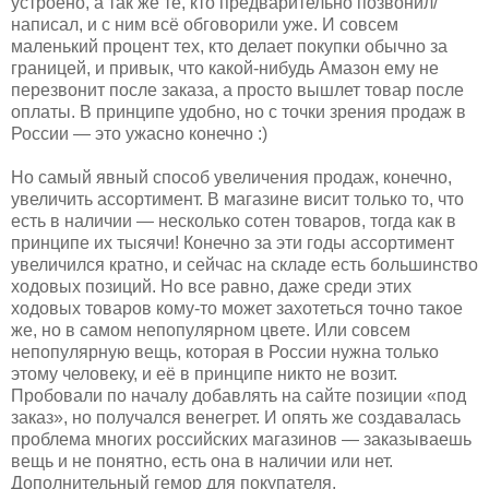
устроено, а так же те, кто предварительно позвонил/
написал, и с ним всё обговорили уже. И совсем
маленький процент тех, кто делает покупки обычно за
границей, и привык, что какой-нибудь Амазон ему не
перезвонит после заказа, а просто вышлет товар после
оплаты. В принципе удобно, но с точки зрения продаж в
России — это ужасно конечно :)
Но самый явный способ увеличения продаж, конечно,
увеличить ассортимент. В магазине висит только то, что
есть в наличии — несколько сотен товаров, тогда как в
принципе их тысячи! Конечно за эти годы ассортимент
увеличился кратно, и сейчас на складе есть большинство
ходовых позиций. Но все равно, даже среди этих
ходовых товаров кому-то может захотеться точно такое
же, но в самом непопулярном цвете. Или совсем
непопулярную вещь, которая в России нужна только
этому человеку, и её в принципе никто не возит.
Пробовали по началу добавлять на сайте позиции «под
заказ», но получался венегрет. И опять же создавалась
проблема многих российских магазинов — заказываешь
вещь и не понятно, есть она в наличии или нет.
Дополнительный гемор для покупателя.