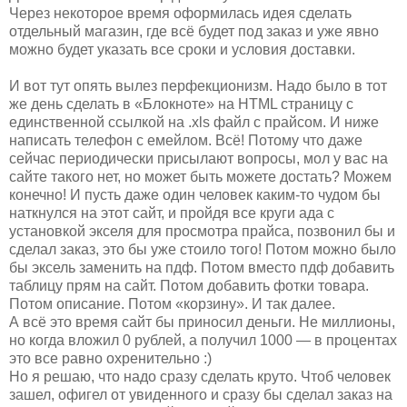
Через некоторое время оформилась идея сделать
отдельный магазин, где всё будет под заказ и уже явно
можно будет указать все сроки и условия доставки.
И вот тут опять вылез перфекционизм. Надо было в тот
же день сделать в «Блокноте» на HTML страницу с
единственной ссылкой на .xls файл с прайсом. И ниже
написать телефон с емейлом. Всё! Потому что даже
сейчас периодически присылают вопросы, мол у вас на
сайте такого нет, но может быть можете достать? Можем
конечно! И пусть даже один человек каким-то чудом бы
наткнулся на этот сайт, и пройдя все круги ада с
установкой экселя для просмотра прайса, позвонил бы и
сделал заказ, это бы уже стоило того! Потом можно было
бы эксель заменить на пдф. Потом вместо пдф добавить
таблицу прям на сайт. Потом добавить фотки товара.
Потом описание. Потом «корзину». И так далее.
А всё это время сайт бы приносил деньги. Не миллионы,
но когда вложил 0 рублей, а получил 1000 — в процентах
это все равно охренительно :)
Но я решаю, что надо сразу сделать круто. Чтоб человек
зашел, офигел от увиденного и сразу бы сделал заказ на