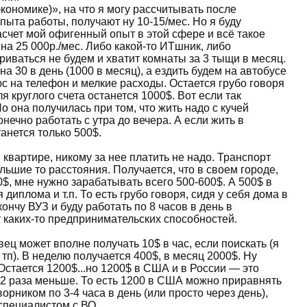
кономике)», на что я могу рассчитывать после
пыта работы, получают ну 10-15/мес. Но я буду
счет мой офигенный опыт в этой сфере и всё такое
на 25 000р./мес. Либо какой-то ИТшник, либо
риваться не будем и хватит комнаты за 3 тыщи в месяц.
а 30 в день (1000 в месяц), а ездить будем на автобусе
люс на телефон и мелкие расходы. Остается грубо говоря
я круглого счета останется 1000$. Вот если так
Но она получилась при том, что жить надо с кучей
конечно работать с утра до вечера. А если жить в
анется только 500$.
 квартире, никому за нее платить не надо. Транспорт
льшие то расстояния. Получается, что в своем городе,
0$, мне нужно зарабатывать всего 500-600$. А 500$ в
диплома и т.п. То есть грубо говоря, сидя у себя дома в
кончу ВУЗ и буду работать по 8 часов в день в
ет каких-то предпринимательских способностей.
ец может вполне получать 10$ в час, если поискать (я
тп). В неделю получается 400$, в месяц 2000$. Ну
 Остается 1200$...но 1200$ в США и в России — это
-2 раза меньше. То есть 1200 в США можно приравнять
орником по 3-4 часа в день (или просто через день),
 специалистом с ВО.