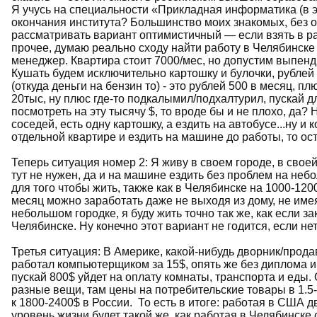
Я учусь на специальности «Прикладная информатика (в э
окончания института? Большинство моих знакомых, без о
рассматривать вариант оптимистичный — если взять в ра
прочее, думаю реально сходу найти работу в Челябинске 
менеджер. Квартира стоит 7000/мес, но допустим выпенд
Кушать будем исключительно картошку и булочки, рублей н
(откуда деньги на бензин то) - это рублей 500 в месяц, п
20тыс, ну плюс где-то подкалымил/подхалтурил, пускай дл
посмотреть на эту тысячу $, то вроде бы и не плохо, да? 
соседей, есть одну картошку, а ездить на автобусе...ну и 
отдельной квартире и ездить на машине до работы, то ост
Теперь ситуация номер 2: Я живу в своем городе, в своей
тут не нужен, да и на машине ездить без проблем на небо
для того чтобы жить, также как в Челябинске на 1000-120
месяц можно заработать даже не выходя из дому, не имея 
небольшом городке, я буду жить точно так же, как если за
Челябинске. Ну конечно этот вариант не годится, если н
Третья ситуация: В Америке, какой-нибудь дворник/продав
работал компьютерщиком за 15$, опять же без диплома и 
пускай 800$ уйдет на оплату комнаты, транспорта и еды.
разные вещи, там цены на потребительские товары в 1.5
к 1800-2400$ в России. То есть в итоге: работая в США дв
уровень жизни будет такой же, как работая в Челябинске