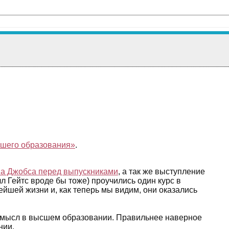
сшего образования»
.
а Джобса перед выпускниками
, а так же выступление
л Гейтс вроде бы тоже) проучились один курс в
нейшей жизни и, как теперь мы видим, они оказались
о смысл в высшем образовании. Правильнее наверное
нии.