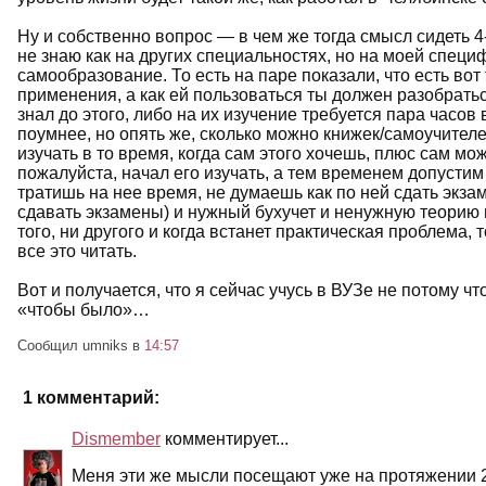
Ну и собственно вопрос — в чем же тогда смысл сидеть 4-5
не знаю как на других специальностях, но на моей специ
самообразование. То есть на паре показали, что есть вот
применения, а как ей пользоваться ты должен разобратьс
знал до этого, либо на их изучение требуется пара часов
поумнее, но опять же, сколько можно книжек/самоучител
изучать в то время, когда сам этого хочешь, плюс сам мо
пожалуйста, начал его изучать, а тем временем допустим
тратишь на нее время, не думаешь как по ней сдать экзаме
сдавать экзамены) и нужный бухучет и ненужную теорию в
того, ни другого и когда встанет практическая проблема,
все это читать.
Вот и получается, что я сейчас учусь в ВУЗе не потому ч
«чтобы было»…
Сообщил umniks
в
14:57
1 комментарий:
Dismember
комментирует...
Меня эти же мысли посещают уже на протяжении 2 