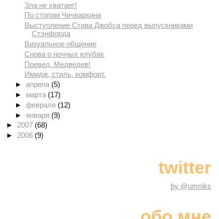
Зла не хватает!
По стопам Чичваркина
Выступление Стива Джобса перед выпускниками
Стэнфорда
Визуальное общение
Снова о ночных клубах
Превед, Медведев!
Имидж, стиль, комфорт.
►
апреля
(5)
►
марта
(17)
►
февраля
(12)
►
января
(9)
►
2007
(68)
►
2006
(9)
twitter
by @umniks
обо мне