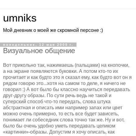
umniks
Мой дневник о моей же скромной персоне :)
понедельник, 12 мая 2008 г.
Визуальное общение
Вот прикольно так, нажимаешь (пальцами) на кнопочки,
а на экране появляются буковки. А потом кто-то их
прочитает и как будто это я сказал ему, как будто вот он я
рядом говорю это...хотя на самом то деле, я ничего не
говорил :) А вот было бы классно научиться передавать
друг-другу образы. По сути речь ведь не такой и
суперский способ что-то передать, слова штука
абстрактная и описать ими например запах или цвет
можно очень примерно, то есть все будет зависеть,
понимает ли собеседник слова точно так же. Ну и вот,
было бы очень удобно уметь передавать целиком
«картинки»-образы. Допустим я хочу описать, как